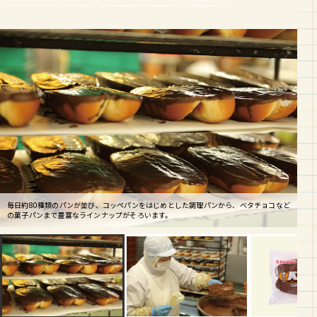
ベタチョコは、定番のレギュラー味（チョコ）が人気を集めています。発売当時の昭和
39年頃、チョコレートは貴重なものでした。常連のお客さんも飽きずに楽しめるよう
ベタチョコ 130円
毎日約80種類のパンが並び、コッペパンをはじめとした調理パンから、ベタチョコなど
に、毎月1〜2品新作パンが登場しています。今年の1月からは、ベタチョコの新作チョ
コッペパンにバタークリーム、チョコレートをコーティングした、50年以上続く人気商
の菓子パンまで豊富なラインナップがそろいます。
コミント味が発売中 ！
品。粒々いちご、きなこなど現在16種類が販売中。