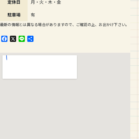
定休日
月・火・木・金
駐車場
有
最新の情報とは異なる場合がありますので、ご確認の上、お出かけ下さい。
F
X
L
共
a
i
有
c
n
e
e
b
o
o
k