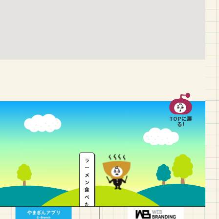
TOPに戻
る!
ラ
ー
メ
ン
食
べ
た
い
…