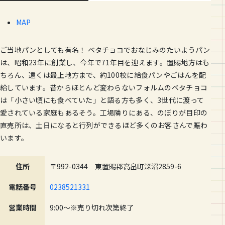
MAP
ご当地パンとしても有名！ ベタチョコでおなじみのたいようパン
は、昭和23年に創業し、今年で71年目を迎えます。置賜地方はも
ちろん、遠くは最上地方まで、約100校に給食パンやごはんを配
給しています。昔からほとんど変わらないフォルムのベタチョコ
は「小さい頃にも食べていた」と語る方も多く、3世代に渡って
愛されている家庭もあるそう。工場隣りにある、のぼりが目印の
直売所は、土日になると行列ができるほど多くのお客さんで賑わ
います。
住所
〒992-0344 東置賜郡高畠町深沼2859-6
電話番号
0238521331
営業時間
9:00〜※売り切れ次第終了