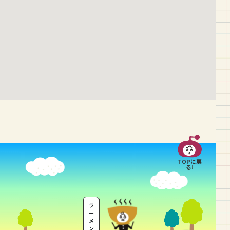
TOPに戻
る!
ラ
ー
メ
ン