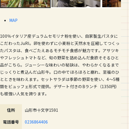
MAP
100％イタリア産デュラムセモリナ粉を使い、自家製生パスタに
こだわったJuRI。卵を使わずに小麦粉と天然水を圧縮してつくっ
たパスタは、食べごたえあるモチモチ食感が魅力です。アサツキ
やフレッシュトマトなど、旬の野菜を詰め込んだ食欲そそるひと
品がこちら。ジューシーな味わいの秘訣は、やわらかくなるまで
じっくりと煮込んだ山形牛。口の中でほろほろと崩れ、至福のひ
とときを味わえます。セットサラダは季節の野菜を使い、4〜5種
類をビュッフェ形式で提供。デザート付きのBランチ（1350円）
も根強い人気を誇ります。
住所
山形市十文字1591
電話番号
0236864406