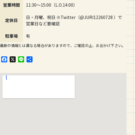
営業時間
11:30〜15:00（L.O.14:00）
日・月曜、祝日 ※Twitter（@JURI12260728 ）で
定休日
営業日など要確認
駐車場
有
最新の情報とは異なる場合がありますので、ご確認の上、お出かけ下さい。
F
X
L
共
a
i
有
c
n
e
e
b
o
o
k