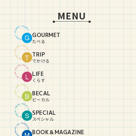
MENU
G
O
U
T
E
R
M
M
R
E
U
T
O
GOURMET
G
G
O
U
T
E
R
M
M
R
E
U
T
O
G
たべる
T
R
P
I
P
I
R
T
T
R
P
I
P
I
R
TRIP
T
T
R
P
I
P
I
R
T
T
R
P
I
P
I
R
T
でかける
L
I
E
F
F
E
I
L
L
I
E
F
F
E
I
L
L
LIFE
I
E
F
F
E
I
L
L
I
E
F
F
E
I
L
L
I
E
F
くらす
B
E
C
L
A
A
C
L
E
B
B
E
C
L
BECAL
A
A
C
L
E
B
B
E
C
L
A
A
C
L
E
B
ビーカル
S
P
L
E
A
C
I
I
C
A
E
L
P
S
S
P
SPECIAL
L
E
A
C
I
I
C
A
E
L
P
S
S
P
L
E
A
C
I
スペシャル
B
O
O
E
N
K
&
I
Z
M
A
A
BOOK＆MAGAZINE
G
G
A
A
Z
M
&
I
K
N