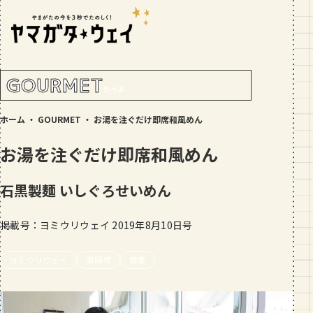
RANKING!
人気記事
TOP5
GOURMET
たべる
GOURMET
ホーム
・
GOURMET
・
お湯を注ぐだけ即席和風めん
地元民が選ぶ山形県ラーメン人気店
【30選】ランキング付き
お湯を注ぐだけ即席和風めん
GOURMET
おすすめ！山形のそば【23選】地元民
石黒製麺
いしぐろせいめん
の人気ランキング付！～日刊ヤマガタ
ウェイが厳選
掲載号：ヨミウリウェイ 2019年8月10日号
GOURMET
【お肉をやわらかくする方法10選】結
ヨミウリウェイ
南陽市
局何が効果的？～おすすめのお取り寄
蕎麦
せセットも！
TRIP
【写真付き】山寺の階段はきつい？階