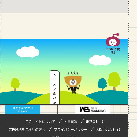
TOPに戻
る!
ラ
ー
メ
ン
食
べ
た
い
…
このサイトについて
免責事項
運営会社
広告出稿をご検討の方へ
プライバシーポリシー
お問い合わせ