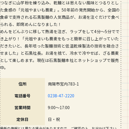
つなぎに山芋粉を練り込み、乾麺とは思えない風味とつるりとし
た食感の「元祖やまいも蕎麦」。50年前の発売開始から、全国の
食卓で支持される石黒製麺の人気商品が、お湯を注ぐだけで食べ
られる、即席めんになりました！
めんをどんぶりに移して熱湯を注ぎ、ラップをして4分～5分でで
き上がり！「元祖やまいも蕎麦をもっと簡単に召し上がっていた
だきたいと、長年培った製麺技術と低温乾燥製法の技術を融合さ
せました」と石黒社長。お湯を捨て、冷水で冷やせば、ざる蕎麦
として楽しめます。現在は石黒製麺本社とネットショップで販売
中。
住所
南陽市宮内783-1
電話番号
0238-47-2220
営業時間
9:00～17:00
定休日
日・祝
最新の情報とは異なる場合がありますので、ご確認の上、お出かけ下さい。