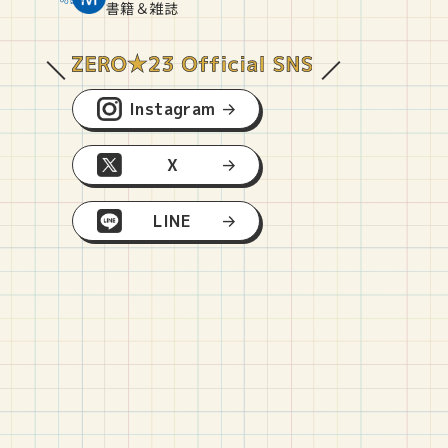
O
E
O
B
書籍＆雑誌
Instagram
X
LINE