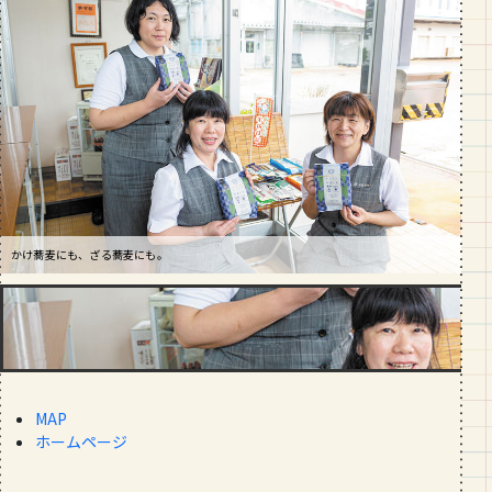
段数や所要時間をご紹介！
GOURMET
山形のおすすめパン屋さん【26選】地
元民が選ぶランキングBEST５付き！
_vol.1
山形県産のそば・でわかおり、国産小麦、山芋粉など、素材にこだわってます。ネギと
かけ蕎麦にも、ざる蕎麦にも。
即席やまいも蕎麦（1食500円 税別）
わかめが入っていて、つゆ、粉末隠し味付き。
そば、冷たいラーメンなど、夏の人気乾麺。
MAP
ホームページ