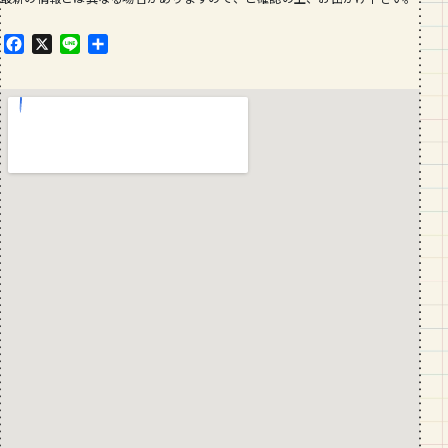
F
X
L
共
a
i
有
c
n
e
e
b
o
o
k