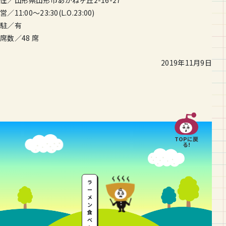
営／11:00～23:30(L.O.23:00)
駐／有
席数／48 席
2019年11月9日
TOPに戻
る!
ラ
ー
メ
ン
食
べ