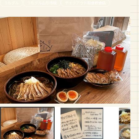
うちグル
うちグル山形市版
テイクアウト和食飲食店