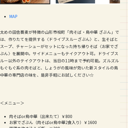
MAP
太めの田舎蕎麦が特徴の山形市桧町「肉そば・鳥中華 ざぶん」で
は、作りたてを提供する〈ドライブスルーざぶん〉と、
生そばと
スープ、チャーシューがセットになった持ち帰りそば〈お
家でざ
ぶん〉を展開中。サイドメニューもテイクアウト可。ドライ
ブス
ルー以外のテイクアウトは、当日の11時まで予約可能。
ズルズル
もぐもぐ系の肉そばと、しょうがの風味が効いた新スタイ
ルの鳥
中華の専門店の味を、是非手軽にお試しください☆
＜メニュー＞
肉そばor鳥中華（出来たて）￥800
お家でざぶん（肉そばor鳥中華2食入り）￥1600