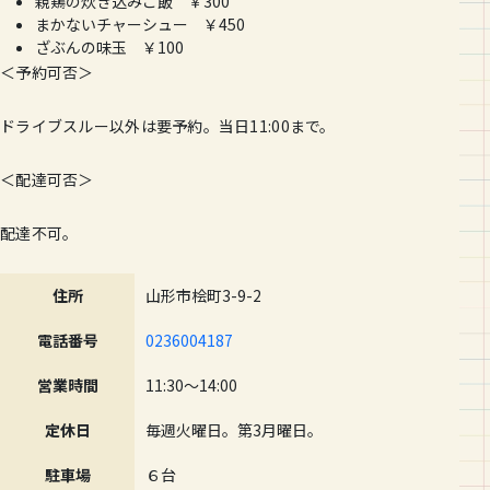
親鶏の炊き込みご飯 ￥300
まかないチャーシュー ￥450
ざぶんの味玉 ￥100
＜予約可否＞
ドライブスルー以外は要予約。当日11:00まで。
＜配達可否＞
配達不可。
住所
山形市桧町3-9-2
電話番号
0236004187
営業時間
11:30～14:00
定休日
毎週火曜日。第3月曜日。
駐車場
６台