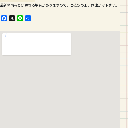
最新の情報とは異なる場合がありますので、ご確認の上、お出かけ下さい。
F
X
L
共
a
i
有
c
n
e
e
b
o
o
k