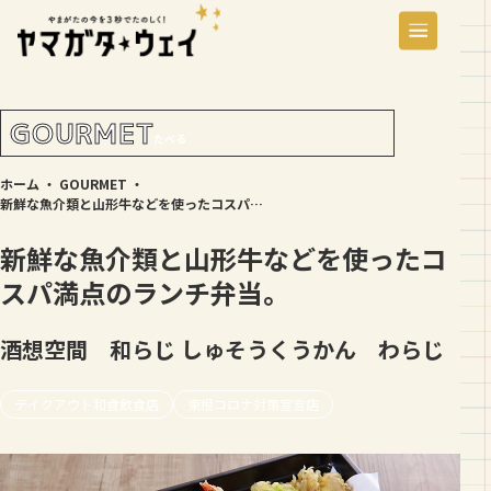
GOURMET
たべる
ホーム
・
GOURMET
・
新鮮な魚介類と山形牛などを使ったコスパ満点のランチ弁当。
新鮮な魚介類と山形牛などを使ったコ
スパ満点のランチ弁当。
酒想空間 和らじ
しゅそうくうかん わらじ
テイクアウト和食飲食店
東根コロナ対策宣言店