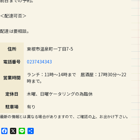
前日までの予約。
＜配達可否＞
配達は要相談。
住所
東根市温泉町一丁目7-5
電話番号
0237434343
ランチ：11時～14時まで 居酒屋：17時30分～22
営業時間
時まで。
定休日
木曜、日曜ケータリングの為臨休
駐車場
有り
最新の情報とは異なる場合がありますので、ご確認の上、お出かけ下さい。
F
X
L
共
a
i
有