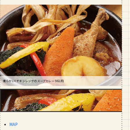
段数や所要時間をご紹介！
GOURMET
山形のおすすめパン屋さん【26選】地
元民が選ぶランキングBEST５付き！
_vol.1
柔らかい! チキンレッグのスープカレー 961円
「子どもでも食べられるよ！」中山泰一さんと咲来ちゃん
MAP