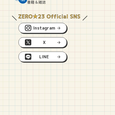
O
E
O
B
書籍＆雑誌
Instagram
X
LINE