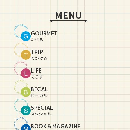
MENU
G
O
U
T
E
R
M
M
R
E
U
T
O
GOURMET
G
G
O
U
T
E
R
M
M
R
E
U
T
O
G
たべる
T
R
P
I
P
I
R
T
T
R
P
I
P
I
R
TRIP
T
T
R
P
I
P
I
R
T
T
R
P
I
P
I
R
T
でかける
L
I
E
F
F
E
I
L
L
I
E
F
F
E
I
L
L
LIFE
I
E
F
F
E
I
L
L
I
E
F
F
E
I
L
L
I
E
F
くらす
B
E
C
L
A
A
C
L
E
B
B
E
C
L
BECAL
A
A
C
L
E
B
B
E
C
L
A
A
C
L
E
B
ビーカル
S
P
L
E
A
C
I
I
C
A
E
L
P
S
S
P
SPECIAL
L
E
A
C
I
I
C
A
E
L
P
S
S
P
L
E
A
C
I
スペシャル
B
O
O
E
N
K
&
I
Z
M
A
A
BOOK＆MAGAZINE
G
G
A
A
Z
M
&
I
K
N