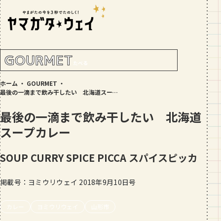
RANKING!
人気記事
TOP5
GOURMET
たべる
GOURMET
ホーム
・
GOURMET
・
地元民が選ぶ山形県ラーメン人気店
最後の一滴まで飲み干したい 北海道スープカレー
【30選】ランキング付き
最後の一滴まで飲み干したい 北海道
GOURMET
スープカレー
おすすめ！山形のそば【23選】地元民
の人気ランキング付！～日刊ヤマガタ
ウェイが厳選
SOUP CURRY SPICE PICCA
スパイスピッカ
GOURMET
【お肉をやわらかくする方法10選】結
掲載号：ヨミウリウェイ 2018年9月10日号
局何が効果的？～おすすめのお取り寄
せセットも！
TRIP
カレー
ヨミウリウェイ
山形市
【写真付き】山寺の階段はきつい？階