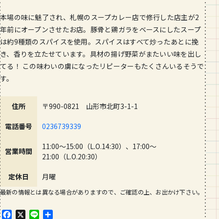
本場の味に魅了され、札幌のスープカレー店で修行した店主が2
年前にオープンさせたお店。豚骨と鶏ガラをベースにしたスープ
は約9種類のスパイスを使用。スパイスはすべて炒ったあとに挽
き、香りを立たせています。具材の揚げ野菜がまたいい味を出し
てる！ この味わいの虜になったリピーターもたくさんいるそうで
す。
住所
〒990-0821 山形市北町3-1-1
電話番号
0236739339
11:00～15:00（L.O.14:30）、17:00～
営業時間
21:00（L.O.20:30）
定休日
月曜
最新の情報とは異なる場合がありますので、ご確認の上、お出かけ下さい。
F
X
L
共