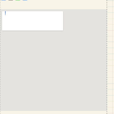
a
i
有
c
n
e
e
b
o
o
k