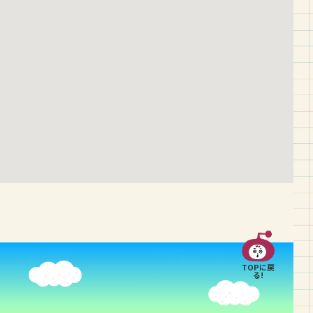
TOPに戻
る!