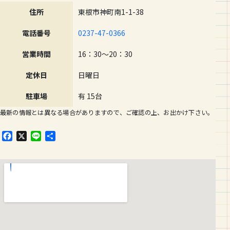
住所
東根市神町南1-1-38
電話番号
0237-47-0366
営業時間
16：30～20：30
定休日
日曜日
駐車場
有 15台
最新の情報とは異なる場合がありますので、ご確認の上、お出かけ下さい。
F
X
L
共
a
i
有
c
n
e
e
b
o
o
k