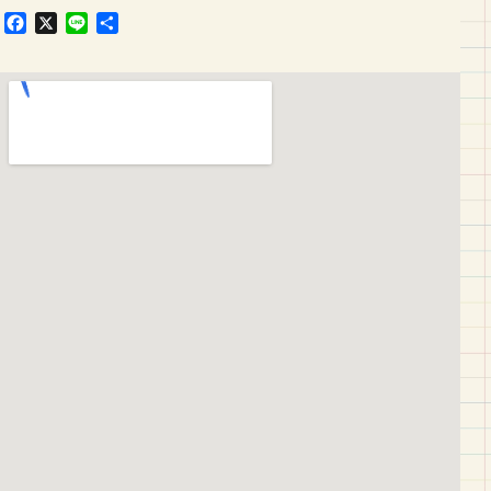
F
X
L
共
a
i
有
c
n
e
e
b
o
o
k