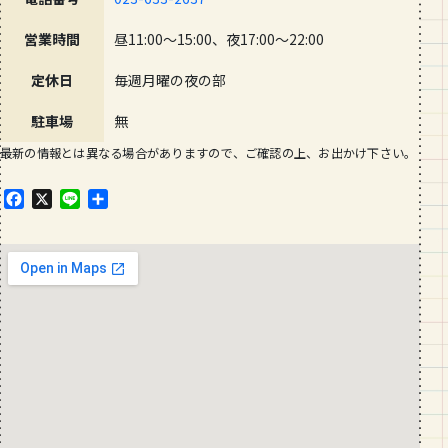
営業時間
昼11:00〜15:00、夜17:00〜22:00
定休日
毎週月曜の夜の部
駐車場
無
最新の情報とは異なる場合がありますので、ご確認の上、お出かけ下さい。
F
X
L
共
a
i
有
c
n
e
e
b
o
o
k