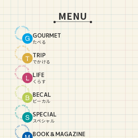
MENU
G
O
U
T
E
R
M
M
R
E
U
T
O
GOURMET
G
G
O
U
T
E
R
M
M
R
E
U
T
O
G
たべる
T
R
P
I
P
I
R
T
T
R
P
I
P
I
R
TRIP
T
T
R
P
I
P
I
R
T
T
R
P
I
P
I
R
T
でかける
L
I
E
F
F
E
I
L
L
I
E
F
F
E
I
L
L
LIFE
I
E
F
F
E
I
L
L
I
E
F
F
E
I
L
L
I
E
F
くらす
B
E
C
L
A
A
C
L
E
B
B
E
C
L
BECAL
A
A
C
L
E
B
B
E
C
L
A
A
C
L
E
B
ビーカル
S
P
L
E
A
C
I
I
C
A
E
L
P
S
S
P
SPECIAL
L
E
A
C
I
I
C
A
E
L
P
S
S
P
L
E
A
C
I
スペシャル
B
O
O
E
N
K
&
I
Z
M
A
A
BOOK＆MAGAZINE
G
G
A
A
Z
M
&
I
K
N