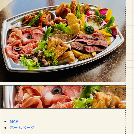
段数や所要時間をご紹介！
GOURMET
山形のおすすめパン屋さん【26選】地
元民が選ぶランキングBEST５付き！
_vol.1
MAP
ホームページ