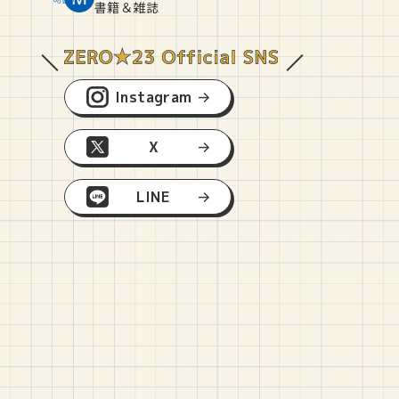
O
E
O
B
書籍＆雑誌
Instagram
X
LINE