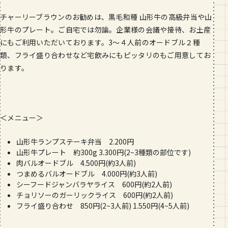
チャーリーブラウンのお勧めは、黒毛和種 山形牛の高級弁当や山
形牛のプレート。ご自宅では勿論。企業様の
会議や接待、お土産
にもご利用いただいております。3〜４人前の
オードブル２種
類、フライ盛り合わせなど宅飲みにもピッタリのも
ご用意してお
ります。
＜メニュー＞
山形牛ランプステーキ弁当 2.200円
山形牛プレート 約300g 3.300円(2~3種類の部位です)
肉バルオードブル 4.500円(約3人前)
つまめるバルオードブル 4.000円(約3人前)
シーフードジャンバラヤライス 600円(約2人前)
チョリソーのガーリックライス 600円(約2人前)
フライ盛り合わせ 850円(2~3人前) 1.550円(4~5人前)