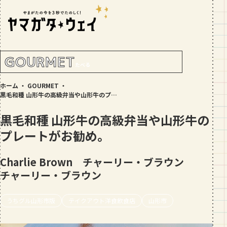
RANKING!
人気記事
TOP5
GOURMET
たべる
GOURMET
ホーム
・
GOURMET
・
地元民が選ぶ山形県ラーメン人気店
黒毛和種 山形牛の高級弁当や山形牛のプレートがお勧め。
【30選】ランキング付き
黒毛和種 山形牛の高級弁当や山形牛の
GOURMET
プレートがお勧め。
おすすめ！山形のそば【23選】地元民
の人気ランキング付！～日刊ヤマガタ
ウェイが厳選
Charlie Brown チャーリー・ブラウン
GOURMET
チャーリー・ブラウン
【お肉をやわらかくする方法10選】結
局何が効果的？～おすすめのお取り寄
せセットも！
うちグル山形市版
テイクアウト洋食飲食店
山形市
TRIP
【写真付き】山寺の階段はきつい？階