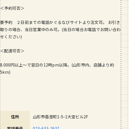
＜予約可否＞
要予約 ２日前までの電話かぐるなびサイトより注文可。 お引き
取りの場合、当日営業中のみ可。(当日の場合お電話でお問
い合わ
せください)
＜配達可否＞
8.000円以上〜で翌日の12時pm以降。(山形市内、
店舗より約
5km)
住所
山形市香澄町1-5-1大宝ビル2F
電話番号
023-633-2637