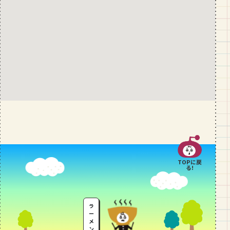
TOPに戻
る!
ラ
ー
メ
ン