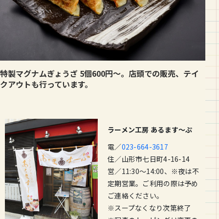
特製マグナムぎょうざ 5個600円～。店頭での販売、テイ
クアウトも行っています。
ラーメン工房 あるます～ぷ
電／
023-664-3617
住／山形市七日町4-16-14
営／11:30～14:00、※夜は不
定期営業。ご利用の際は予め
ご連絡ください。
※スープなくなり次第終了