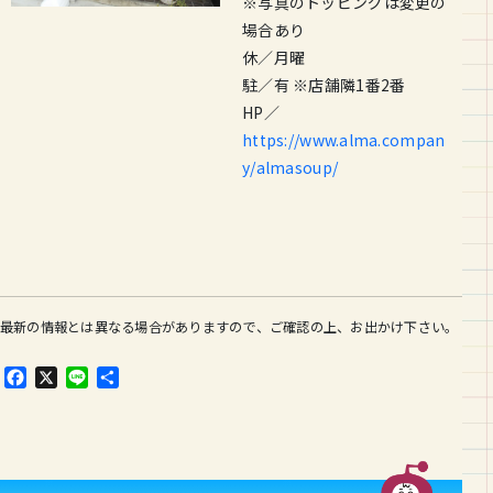
※写真のトッピングは変更の
場合あり
休／月曜
駐／有 ※店舗隣1番2番
HP／
https://www.alma.compan
y/almasoup/
最新の情報とは異なる場合がありますので、ご確認の上、お出かけ下さい。
F
X
L
共
a
i
有
c
n
e
e
b
o