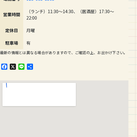
（ランチ）11:30～14:30、（居酒屋）17:30～
営業時間
22:00
定休日
月曜
駐車場
有
最新の情報とは異なる場合がありますので、ご確認の上、お出かけ下さい。
F
X
L
共
a
i
有
c
n
e
e
b
o
o
k