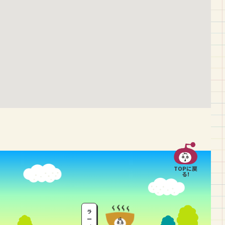
TOPに戻
る!
ラ
ー