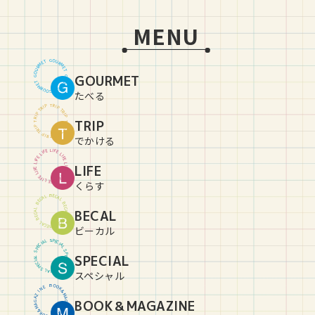
MENU
G
O
U
T
E
R
M
M
R
E
U
T
O
GOURMET
G
G
O
U
T
E
R
M
M
R
E
U
T
O
G
たべる
T
R
P
I
P
I
R
T
T
R
P
I
P
I
R
TRIP
T
T
R
P
I
P
I
R
T
T
R
P
I
P
I
R
T
でかける
L
I
E
F
F
E
I
L
L
I
E
F
F
E
I
L
L
LIFE
I
E
F
F
E
I
L
L
I
E
F
F
E
I
L
L
I
E
F
くらす
B
E
C
L
A
A
C
L
E
B
B
E
C
L
BECAL
A
A
C
L
E
B
B
E
C
L
A
A
C
L
E
B
ビーカル
S
P
L
E
A
C
I
I
C
A
E
L
P
S
S
P
SPECIAL
L
E
A
C
I
I
C
A
E
L
P
S
S
P
L
E
A
C
I
スペシャル
B
O
O
E
N
K
&
I
Z
M
A
A
BOOK＆MAGAZINE
G
G
A
A
Z
M
&
I
K
N