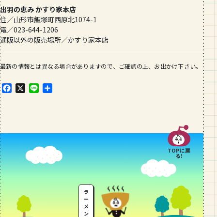
出羽の恵み かすり家本店
住／山形市飯塚町西原北1074-1
電／023-644-1206
通販以外の販売場所／かすり家本店
最新の情報とは異なる場合がありますので、ご確認の上、お出かけ下さい。
F
X
L
共
a
i
有
c
n
e
e
b
o
o
TOPに戻
k
る!
ラ
ー
メ
ン