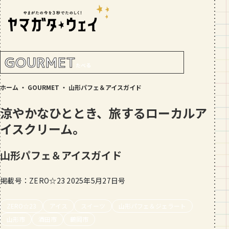
RANKING!
人気記事
TOP5
GOURMET
たべる
GOURMET
ホーム
・
GOURMET
・
山形パフェ＆アイスガイド
地元民が選ぶ山形県ラーメン人気店
【30選】ランキング付き
涼やかなひととき、旅するローカルア
GOURMET
イスクリーム。
おすすめ！山形のそば【23選】地元民
の人気ランキング付！～日刊ヤマガタ
山形パフェ＆アイスガイド
ウェイが厳選
GOURMET
【お肉をやわらかくする方法10選】結
掲載号：ZERO☆23 2025年5月27日号
局何が効果的？～おすすめのお取り寄
せセットも！
ZERO☆23
アイス
スイーツ
山形パフェ＆ジェラート
TRIP
山形市
酒田市
鶴岡市
【写真付き】山寺の階段はきつい？階