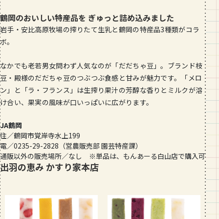
鶴岡のおいしい特産品を ぎゅっと詰め込みました
岩手・安比高原牧場の搾りたて生乳と鶴岡の特産品3種類がコラ
ボ。
なかでも老若男女問わず人気なのが「だだちゃ豆」。ブランド枝
豆・殿様のだだちゃ豆のつぶつぶ食感と甘みが魅力です。「メロ
ン」と「ラ・フランス」は生搾り果汁の芳醇な香りとミルクが溶
け合い、果実の風味が口いっぱいに広がります。
JA鶴岡
住／鶴岡市覚岸寺水上199
電／0235-29-2828（営農販売部 園芸特産課）
通販以外の販売場所／なし ※単品は、もんあーる白山店で購入可
出羽の恵み かすり家本店