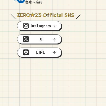
O
E
O
B
書籍＆雑誌
Instagram
X
LINE