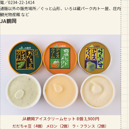
電／0234-22-1414
通販以外の販売場所／ぐっと山形、いろは蔵パーク内トー屋、庄内
観光物産館 など
JA鶴岡
JA鶴岡アイスクリームセット 8個 3,900円
だだちゃ豆（4個） メロン（2個） ラ・フランス（2個）