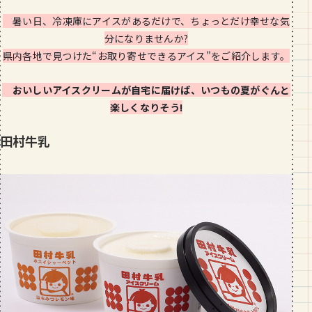
段数や所要時間をご紹介！
暑い日、冷凍庫にアイスがあるだけで、ちょっとだけ幸せな気
分になりませんか?
GOURMET
県内各地で見つけた“お取り寄せできるアイス”をご紹介します。
山形のおすすめパン屋さん【26選】地
元民が選ぶランキングBEST５付き！
_vol.1
おいしいアイスクリームが自宅に届けば、いつもの夏がぐんと
楽しくなりそう!
田村牛乳