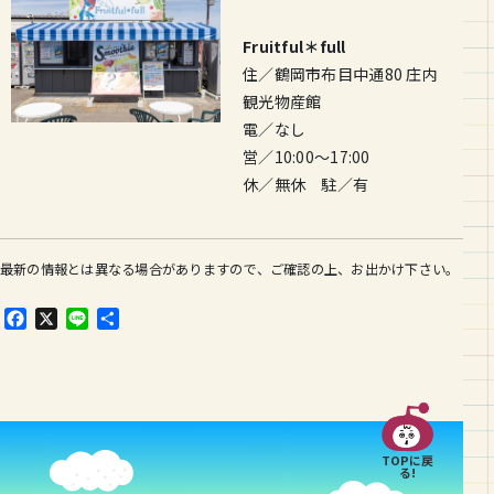
Fruitful＊full
住／鶴岡市布目中通80 庄内
観光物産館
電／なし
営／10:00〜17:00
休／無休 駐／有
最新の情報とは異なる場合がありますので、ご確認の上、お出かけ下さい。
F
X
L
共
a
i
有
c
n
e
e
b
o
o
TOPに戻
k
る!