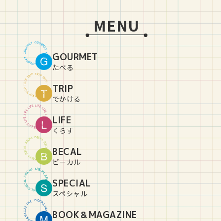
MENU
G
O
U
T
E
R
M
M
R
E
U
T
O
GOURMET
G
G
O
U
T
E
R
M
M
R
E
U
T
O
G
たべる
T
R
P
I
P
I
R
T
T
R
P
I
P
I
R
TRIP
T
T
R
P
I
P
I
R
T
T
R
P
I
P
I
R
T
でかける
L
I
E
F
F
E
I
L
L
I
E
F
F
E
I
L
L
LIFE
I
E
F
F
E
I
L
L
I
E
F
F
E
I
L
L
I
E
F
くらす
B
E
C
L
A
A
C
L
E
B
B
E
C
L
BECAL
A
A
C
L
E
B
B
E
C
L
A
A
C
L
E
B
ビーカル
S
P
L
E
A
C
I
I
C
A
E
L
P
S
S
P
SPECIAL
L
E
A
C
I
I
C
A
E
L
P
S
S
P
L
E
A
C
I
スペシャル
B
O
O
E
N
K
&
I
Z
M
A
A
BOOK＆MAGAZINE
G
G
A
A
Z
M
&
I
K
N