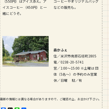
（550円）はアイス添え。ア
コーヒーやオリジナルバッグ
イスコーヒー（450円）と一
などの販売も。
緒にどうぞ。
森かふぇ
住／米沢市南原石垣町2805
電／0238-20-5741
営／1:00～15:00 ※土曜は 団
体（5名〜）の予約のみ営業
休／日曜 駐／有
最新の情報とは異なる場合がありますので、ご確認の上、お出かけ下さい。