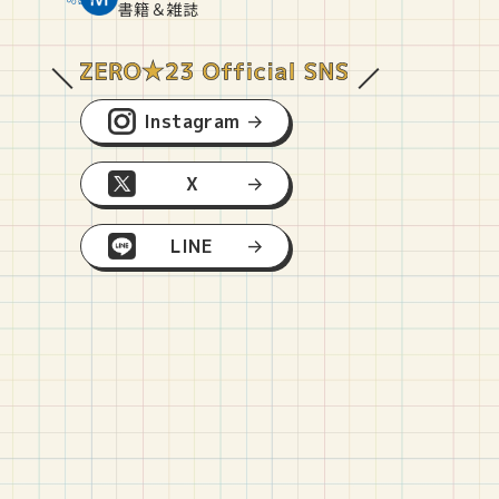
O
E
O
B
書籍＆雑誌
Instagram
X
LINE