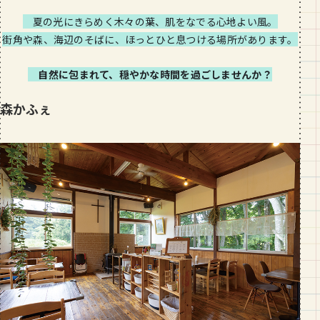
段数や所要時間をご紹介！
夏の光にきらめく木々の葉、肌をなでる心地よい風。
街角や森、海辺のそばに、ほっとひと息つける場所があります。
GOURMET
山形のおすすめパン屋さん【26選】地
元民が選ぶランキングBEST５付き！
自然に包まれて、穏やかな時間を過ごしませんか？
_vol.1
森かふぇ