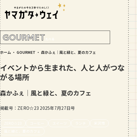
RANKING!
人気記事
TOP5
GOURMET
たべる
GOURMET
ホーム
・
GOURMET
・
森かふぇ｜風と緑と、夏のカフェ
地元民が選ぶ山形県ラーメン人気店
【30選】ランキング付き
イベントから生まれた、人と人がつな
GOURMET
がる場所
おすすめ！山形のそば【23選】地元民
の人気ランキング付！～日刊ヤマガタ
森かふぇ｜風と緑と、夏のカフェ
ウェイが厳選
GOURMET
【お肉をやわらかくする方法10選】結
掲載号：ZERO☆23 2025年7月27日号
局何が効果的？～おすすめのお取り寄
せセットも！
ZERO☆23
コーヒー
スイーツ
ランチ
米沢市
TRIP
風と緑と、夏のカフェ
【写真付き】山寺の階段はきつい？階