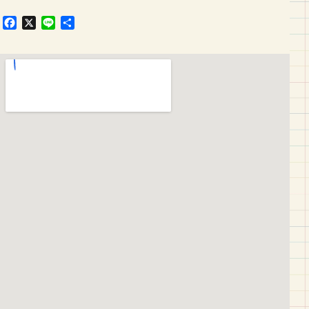
F
X
L
共
a
i
有
c
n
e
e
b
o
o
k