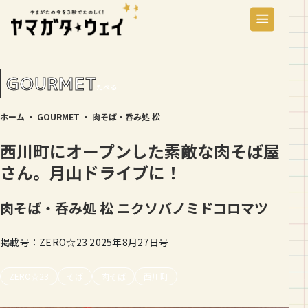
GOURMET
たべる
ホーム
・
GOURMET
・
肉そば・呑み処 松
西川町にオープンした素敵な肉そば屋
さん。月山ドライブに！
肉そば・呑み処 松
ニクソバノミドコロマツ
掲載号：ZERO☆23 2025年8月27日号
ZERO☆23
そば
肉そば
西川町