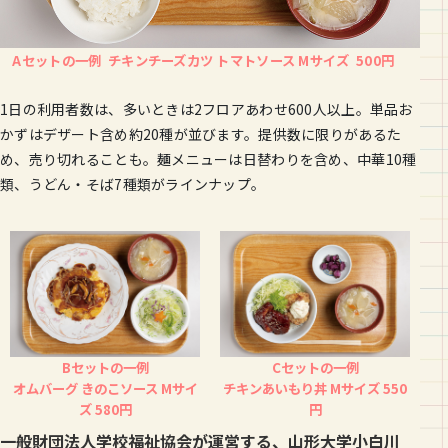
Aセットの一例 チキンチーズカツ トマトソース Mサイズ 500円
1日の利用者数は、多いときは2フロアあわせ600人以上。単品お
かずはデザート含め約20種が並びます。提供数に限りがあるた
め、売り切れることも。麺メニューは日替わりを含め、中華10種
類、うどん・そば7種類がラインナップ。
Bセットの一例
Cセットの一例
オムバーグ きのこソース Mサイ
チキンあいもり丼 Mサイズ 550
ズ 580円
円
一般財団法人学校福祉協会が運営する、山形大学小白川