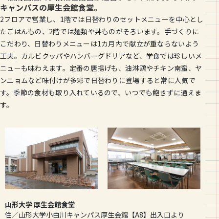
キャンパスの厚生会館食堂。
2フロアで営業し、1階では日替わりのセットメニューを中心とし
たごはんもの、2階では麺類や丼ものがそろいます。手づくりに
こだわり、日替わりメニューは1カ月内で献立が重ならないよう
工夫。カルビクッパやハンバーグドリアなど、学食では珍しいメ
ニューも味わえます。定番の唐揚げも、油淋鶏やチキン南蛮、ヤ
ンニョムなど味付けが多彩で日替わりに登場すると常に人気で
す。季節の食材も取り入れているので、いつでも飽きずに通えま
す。
山形大学 厚生会館食堂
住／山形大学小白川キャンパス厚生会館【A8】出入口より