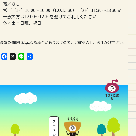
電／なし
営／［1F］10:00〜16:00（L.O.15:30） ［2F］11:30〜13:30 ※
一般の方は12:00〜12:30を避けてご利用ください
休／土・日曜、祝日
最新の情報とは異なる場合がありますので、ご確認の上、お出かけ下さい。
F
X
L
共
a
i
有
c
n
e
e
b
o
o
TOPに戻
k
る!
ラ
ー
メ
ン