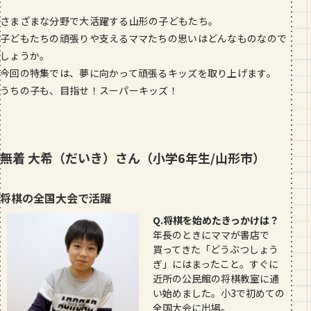
段数や所要時間をご紹介！
さまざまな分野で大活躍する山形の子どもたち。
子どもたちの頑張りや支えるママたちの思いはどんなものなので
GOURMET
しょうか。
山形のおすすめパン屋さん【26選】地
元民が選ぶランキングBEST５付き！
今回の特集では、夢に向かって頑張るキッズを取り上げます。
_vol.1
うちの子も、目指せ！スーパーキッズ！
無着 大希（だいき）さん（小学6年生/山形市）
将棋の全国大会で活躍
Q.将棋を始めたきっかけは？
年長のときにママが書店で
買ってきた「どうぶつしょう
ぎ」にはまったこと。すぐに
近所の公民館の将棋教室に通
い始めました。小3で初めての
全国大会に出場。