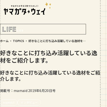
RANKING!
人気記事
TOP5
LIFE
くらす
GOURMET
ホーム
・
TOPICS
・
好きなことに打ち込み活躍している逸材をご紹介します。
地元民が選ぶ山形県ラーメン人気店
【30選】ランキング付き
好きなことに打ち込み活躍している逸
GOURMET
材をご紹介します。
おすすめ！山形のそば【23選】地元民
の人気ランキング付！～日刊ヤマガタ
好きなことに打ち込み活躍している逸材をご紹
ウェイが厳選
介します。
GOURMET
【お肉をやわらかくする方法10選】結
局何が効果的？～おすすめのお取り寄
掲載号：mamaid 2019年6月20日号
せセットも！
TRIP
mamaid
インタビュー
【写真付き】山寺の階段はきつい？階