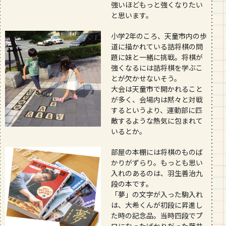
強いほどもっと強くなりたい
と思います。
小学2年のころ、天童市内の歩
道に描かれている詰将棋の問
題に妹と一緒に挑戦。将棋が
強くなるには詰将棋を学ぶこ
とが欠かせないそう。
大会は天童市で開かれること
が多く、会場内は黙々と対戦
するというより、運動部に匹
敵するような熱気に包まれて
いるとか。
部屋の本棚には将棋のものば
かりがずらり。もっとも思い
入れのあるのは、羽生善治九
段の本です。
「夢」の文字が入った駒入れ
は、大希くんが初段に昇進し
た時の記念品。当時四段でプ