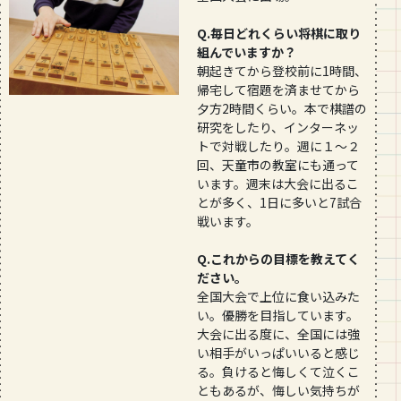
Q.毎日どれくらい将棋に取り
組んでいますか？
朝起きてから登校前に1時間、
帰宅して宿題を済ませてから
夕方2時間くらい。本で棋譜の
研究をしたり、インターネッ
トで対戦したり。週に１～２
回、天童市の教室にも通って
います。週末は大会に出るこ
とが多く、1日に多いと7試合
戦います。
Q.これからの目標を教えてく
ださい。
全国大会で上位に食い込みた
い。優勝を目指しています。
大会に出る度に、全国には強
い相手がいっぱいいると感じ
る。負けると悔しくて泣くこ
ともあるが、悔しい気持ちが