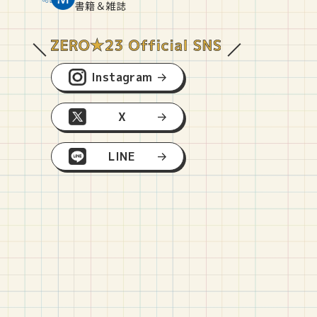
O
E
O
B
書籍＆雑誌
Instagram
X
LINE