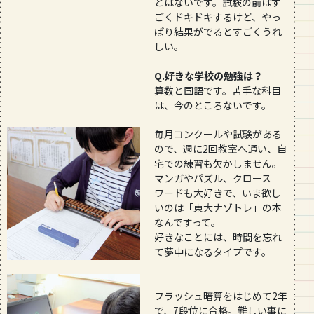
とはないです。試験の前はす
ごくドキドキするけど、やっ
ぱり結果がでるとすごくうれ
しい。
Q.好きな学校の勉強は？
算数と国語です。苦手な科目
は、今のところないです。
毎月コンクールや試験がある
ので、週に2回教室へ通い、自
宅での練習も欠かしません。
マンガやパズル、クロース
ワードも大好きで、いま欲し
いのは「東大ナゾトレ」の本
なんですって。
好きなことには、時間を忘れ
て夢中になるタイプです。
フラッシュ暗算をはじめて2年
で、7段位に合格。難しい事に