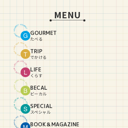
MENU
G
O
U
T
E
R
M
M
R
E
U
T
O
GOURMET
G
G
O
U
T
E
R
M
M
R
E
U
T
O
G
たべる
T
R
P
I
P
I
R
T
T
R
P
I
P
I
R
TRIP
T
T
R
P
I
P
I
R
T
T
R
P
I
P
I
R
T
でかける
L
I
E
F
F
E
I
L
L
I
E
F
F
E
I
L
L
LIFE
I
E
F
F
E
I
L
L
I
E
F
F
E
I
L
L
I
E
F
くらす
B
E
C
L
A
A
C
L
E
B
B
E
C
L
BECAL
A
A
C
L
E
B
B
E
C
L
A
A
C
L
E
B
ビーカル
S
P
L
E
A
C
I
I
C
A
E
L
P
S
S
P
SPECIAL
L
E
A
C
I
I
C
A
E
L
P
S
S
P
L
E
A
C
I
スペシャル
B
O
O
E
N
K
&
I
Z
M
A
A
BOOK＆MAGAZINE
G
G
A
A
Z
M
&
I
K
N