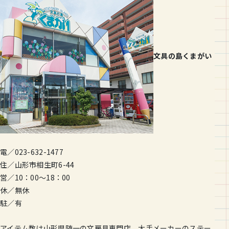
文具の島くまがい
電／023-632-1477
住／山形市相生町6-44
営／10：00～18：00
休／無休
駐／有
アイテム数は山形県随一の文房具専門店。大手メーカーのステー