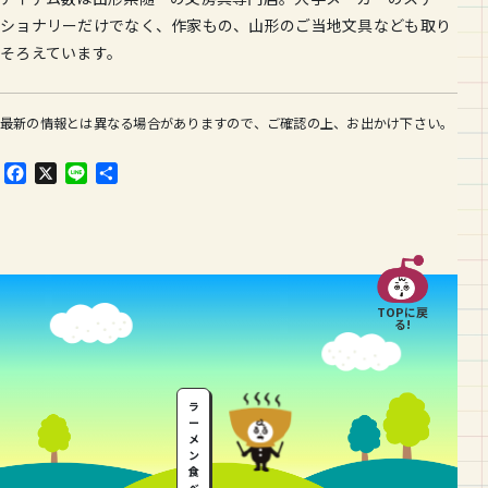
ショナリーだけでなく、作家もの、山形のご当地文具なども取り
そろえています。
最新の情報とは異なる場合がありますので、ご確認の上、お出かけ下さい。
F
X
L
共
a
i
有
c
n
e
e
b
o
o
TOPに戻
k
る!
ラ
ー
メ
ン
食
べ