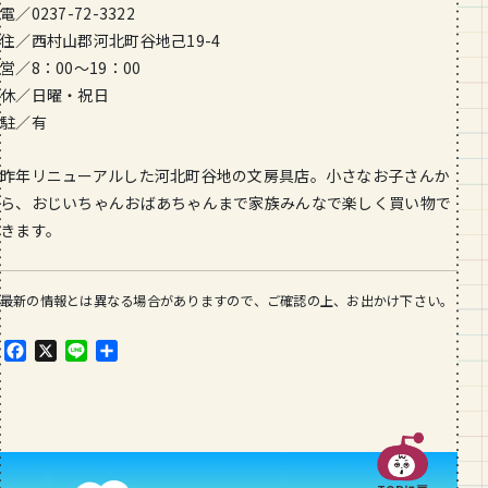
電／0237-72-3322
住／西村山郡河北町谷地己19-4
営／8：00～19：00
休／日曜・祝日
駐／有
昨年リニューアルした河北町谷地の文房具店。小さなお子さんか
ら、おじいちゃんおばあちゃんまで家族みんなで楽しく買い物で
きます。
最新の情報とは異なる場合がありますので、ご確認の上、お出かけ下さい。
F
X
L
共
a
i
有
c
n
e
e
b
o
o