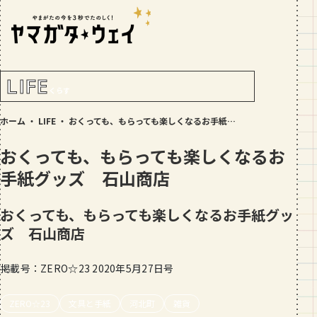
RANKING!
人気記事
TOP5
LIFE
くらす
GOURMET
ホーム
・
LIFE
・
おくっても、もらっても楽しくなるお手紙グッズ 石山商店
地元民が選ぶ山形県ラーメン人気店
【30選】ランキング付き
おくっても、もらっても楽しくなるお
GOURMET
手紙グッズ 石山商店
おすすめ！山形のそば【23選】地元民
の人気ランキング付！～日刊ヤマガタ
おくっても、もらっても楽しくなるお手紙グッ
ウェイが厳選
ズ 石山商店
GOURMET
【お肉をやわらかくする方法10選】結
局何が効果的？～おすすめのお取り寄
掲載号：ZERO☆23 2020年5月27日号
せセットも！
TRIP
ZERO☆23
文具と手紙
河北町
雑貨
【写真付き】山寺の階段はきつい？階