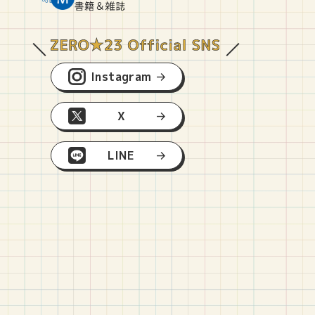
O
E
O
B
書籍＆雑誌
Instagram
X
LINE