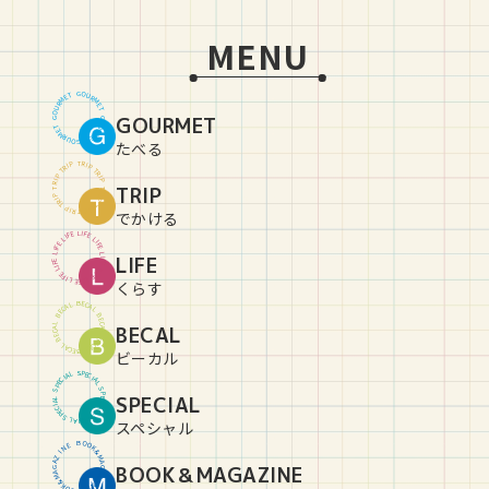
MENU
G
O
U
T
E
R
M
M
R
E
U
T
O
GOURMET
G
G
O
U
T
E
R
M
M
R
E
U
T
O
G
たべる
T
R
P
I
P
I
R
T
T
R
P
I
P
I
R
TRIP
T
T
R
P
I
P
I
R
T
T
R
P
I
P
I
R
T
でかける
L
I
E
F
F
E
I
L
L
I
E
F
F
E
I
L
L
LIFE
I
E
F
F
E
I
L
L
I
E
F
F
E
I
L
L
I
E
F
くらす
B
E
C
L
A
A
C
L
E
B
B
E
C
L
BECAL
A
A
C
L
E
B
B
E
C
L
A
A
C
L
E
B
ビーカル
S
P
L
E
A
C
I
I
C
A
E
L
P
S
S
P
SPECIAL
L
E
A
C
I
I
C
A
E
L
P
S
S
P
L
E
A
C
I
スペシャル
B
O
O
E
N
K
&
I
Z
M
A
A
BOOK＆MAGAZINE
G
G
A
A
Z
M
&
I
K
N