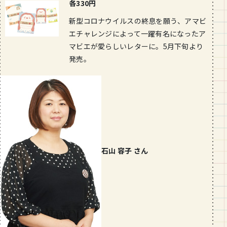
各330円
新型コロナウイルスの終息を願う、アマビ
エチャレンジによって一躍有名になったア
マビエが愛らしいレターに。5月下旬より
発売。
石山 容子 さん