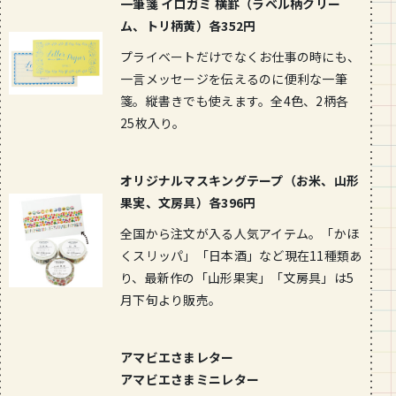
一筆箋 イロガミ 横罫（ラベル柄クリー
ム、トリ柄黄）各352円
プライベートだけでなくお仕事の時にも、
一言メッセージを伝えるのに便利な一筆
箋。縦書きでも使えます。全4色、2柄各
25枚入り。
オリジナルマスキングテープ（お米、山形
果実、文房具）各396円
全国から注文が入る人気アイテム。「かほ
くスリッパ」「日本酒」など現在11種類あ
り、最新作の「山形果実」「文房具」は5
月下旬より販売。
アマビエさまレター
アマビエさまミニレター