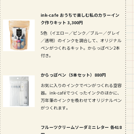
段数や所要時間をご紹介！
ink-cafe おうちで楽しむ私のカラーイン
GOURMET
ク作りキット 3,300円
山形のおすすめパン屋さん【26選】地
元民が選ぶランキングBEST５付き！
5色（イエロー／ピンク／ブルー／グレイ
_vol.1
／透明）のインクを調合して、オリジナル
ペンがつくれるキット。からっぽペン2本
付き。
からっぽペン（5本セット）880円
お気に入りのインクでペンがつくれる空容
器。ink-caféでつくったインクのほかに、
万年筆のインクを吸わせてオリジナルペン
がつくれます。
フルーツクリームソーダミニレター 各418