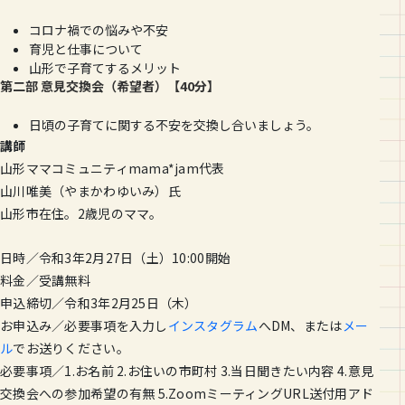
コロナ禍での悩みや不安
育児と仕事について
山形で子育てするメリット
第二部 意見交換会（希望者）【40分】
日頃の子育てに関する不安を交換し合いましょう。
講師
山形ママコミュニティmama*jam代表
山川唯美（やまかわゆいみ）氏
山形市在住。2歳児のママ。
日時／令和3年2月27日（土）10:00開始
料金／受講無料
申込締切／令和3年2月25日（木）
お申込み／必要事項を入力し
インスタグラム
へDM、または
メー
ル
でお送りください。
必要事項／1.お名前 2.お住いの市町村 3.当日聞きたい内容 4.意見
交換会への参加希望の有無 5.ZoomミーティングURL送付用アド