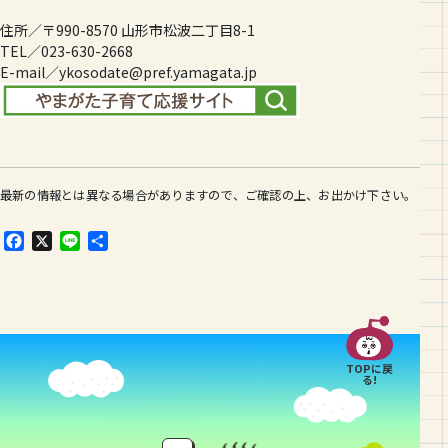
住所／〒990-8570 山形市松波二丁目8-1
TEL／023-630-2668
E-mail／ykosodate@pref.yamagata.jp
最新の情報とは異なる場合がありますので、ご確認の上、お出かけ下さい。
F
X
L
共
a
i
有
c
n
e
e
b
o
o
TOPに戻
k
る!