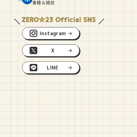
O
E
O
B
書籍＆雑誌
Instagram
X
LINE