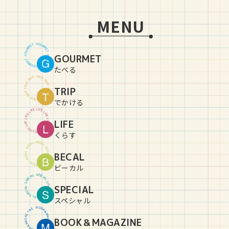
MENU
G
O
U
T
E
R
M
M
R
E
U
T
O
GOURMET
G
G
O
U
T
E
R
M
M
R
E
U
T
O
G
たべる
T
R
P
I
P
I
R
T
T
R
P
I
P
I
R
TRIP
T
T
R
P
I
P
I
R
T
T
R
P
I
P
I
R
T
でかける
L
I
E
F
F
E
I
L
L
I
E
F
F
E
I
L
L
LIFE
I
E
F
F
E
I
L
L
I
E
F
F
E
I
L
L
I
E
F
くらす
B
E
C
L
A
A
C
L
E
B
B
E
C
L
BECAL
A
A
C
L
E
B
B
E
C
L
A
A
C
L
E
B
ビーカル
S
P
L
E
A
C
I
I
C
A
E
L
P
S
S
P
SPECIAL
L
E
A
C
I
I
C
A
E
L
P
S
S
P
L
E
A
C
I
スペシャル
B
O
O
E
N
K
&
I
Z
M
A
A
BOOK＆MAGAZINE
G
G
A
A
Z
M
&
I
K
N