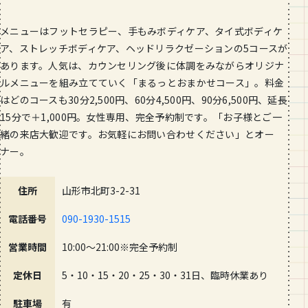
メニューはフットセラピー、手もみボディケア、タイ式ボディケ
ア、ストレッチボディケア、ヘッドリラクゼーションの5コースが
あります。人気は、カウンセリング後に体調をみながらオリジナ
ルメニューを組み立てていく「まるっとおまかせコース」。料金
はどのコースも30分2,500円、60分4,500円、90分6,500円、延長
15分で＋1,000円。女性専用、完全予約制です。「お子様とご一
緒の来店大歓迎です。お気軽にお問い合わせください」とオー
ナー。
住所
山形市北町3-2-31
電話番号
090-1930-1515
営業時間
10:00～21:00※完全予約制
定休日
5・10・15・20・25・30・31日、臨時休業あり
駐車場
有