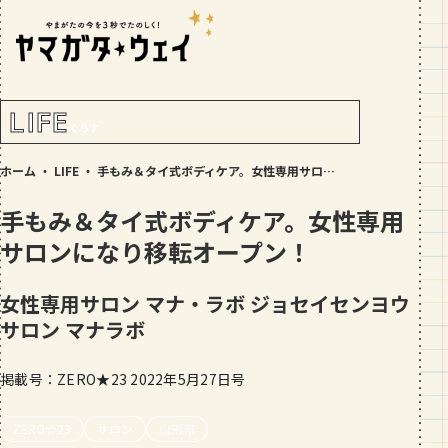
RANKING!
人気記事
TOP5
LIFE
くらす
GOURMET
ホーム
・
LIFE
・
手もみ＆タイ式ボディケア。女性専用サロンになり移転オープン！
地元民が選ぶ山形県ラーメン人気店
【30選】ランキング付き
手もみ＆タイ式ボディケア。女性専用
GOURMET
サロンになり移転オープン！
おすすめ！山形のそば【23選】地元民
の人気ランキング付！～日刊ヤマガタ
女性専用サロン マナ・ラボ
ジョセイセンヨウ
ウェイが厳選
サロン マナラボ
GOURMET
【お肉をやわらかくする方法10選】結
局何が効果的？～おすすめのお取り寄
掲載号：ZERO★23 2022年5月27日号
せセットも！
TRIP
ZERO☆23
サロン
山形市
【写真付き】山寺の階段はきつい？階