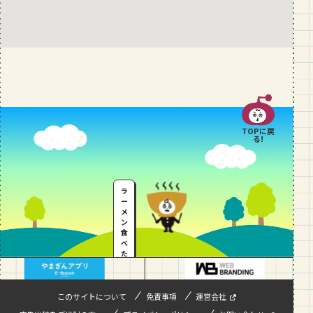
TOPに戻
る!
ラ
ー
メ
ン
食
べ
た
い
…
このサイトについて
免責事項
運営会社