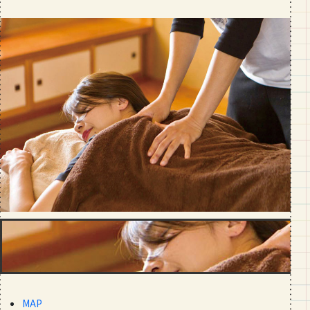
段数や所要時間をご紹介！
GOURMET
山形のおすすめパン屋さん【26選】地
元民が選ぶランキングBEST５付き！
_vol.1
MAP