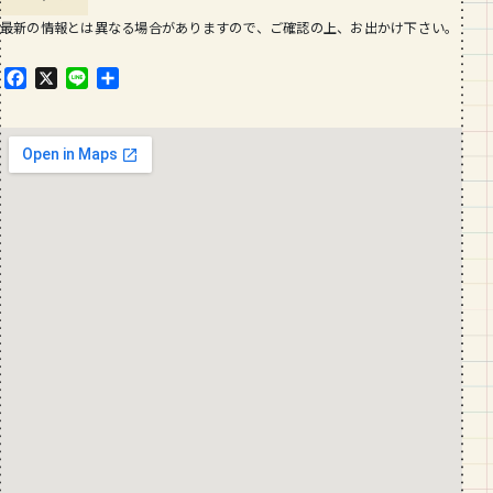
最新の情報とは異なる場合がありますので、ご確認の上、お出かけ下さい。
F
X
L
共
a
i
有
c
n
e
e
b
o
o
k