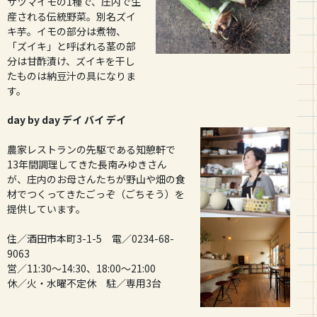
サツマイモの1種で、庄内で生
産される伝統野菜。別名ズイ
キ芋。イモの部分は煮物、
「ズイキ」と呼ばれる茎の部
分は甘酢漬け、ズイキを干し
たものは納豆汁の具になりま
す。
day by day デイ バイ デイ
農家レストランの先駆である知憩軒で
13年間調理してきた長南みゆきさん
が、庄内のお母さんたちが野山や畑の食
材でつくってきたごっぞ（ごちそう）を
提供しています。
住／酒田市本町3-1-5 電／0234-68-
9063
営／11:30～14:30、18:00～21:00
休／火・水曜不定休 駐／専用3台