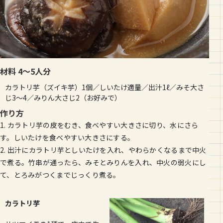
材料 4～5人分
カラトリ芋（ズイキ芋）1個／しいたけ適量／出汁1ℓ／みそ大さ
じ3～4／みりん大さじ2（お好みで）
作り方
1. カラトリ芋の皮をむき、食べやすい大きさに切り、水にさら
す。しいたけを食べやすい大きさにする。
2. 出汁にカラトリ芋としいたけを入れ、やわらかくなるまで中火
で煮る。竹串が通ったら、みそとみりんを入れ、中火の弱火にし
て、とろみがつくまでじっくり煮る。
カラトリ芋