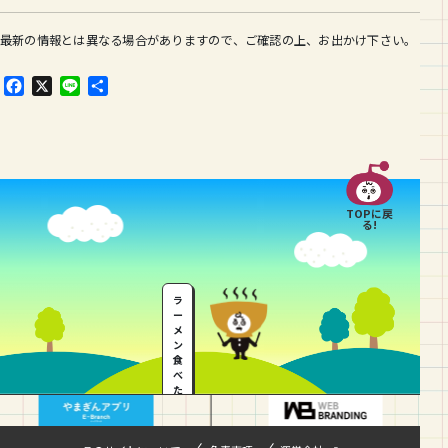
最新の情報とは異なる場合がありますので、ご確認の上、お出かけ下さい。
F
X
L
共
a
i
有
c
n
e
e
b
o
o
TOPに戻
k
る!
ラ
ー
メ
ン
食
べ
た
い
…