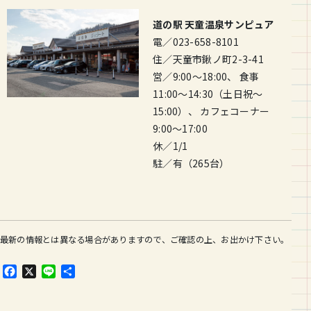
道の駅 天童温泉サンピュア
電／023-658-8101
住／天童市鍬ノ町2-3-41
営／9:00～18:00、 食事
11:00〜14:30（土日祝〜
15:00）、 カフェコーナー
9:00〜17:00
休／1/1
駐／有（265台）
最新の情報とは異なる場合がありますので、ご確認の上、お出かけ下さい。
F
X
L
共
a
i
有
c
n