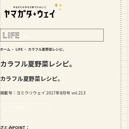
RANKING!
人気記事
TOP5
LIFE
くらす
GOURMET
ホーム
・
LIFE
・
カラフル夏野菜レシピ。
地元民が選ぶ山形県ラーメン人気店
【30選】ランキング付き
カラフル夏野菜レシピ。
GOURMET
おすすめ！山形のそば【23選】地元民
カラフル夏野菜レシピ。
の人気ランキング付！～日刊ヤマガタ
ウェイが厳選
掲載号：ヨミウリウェイ 2017年8月号 vol.213
GOURMET
【お肉をやわらかくする方法10選】結
ヨミウリウェイ
レシピ
局何が効果的？～おすすめのお取り寄
せセットも！
TRIP
【写真付き】山寺の階段はきつい？階
さとみPOINT：