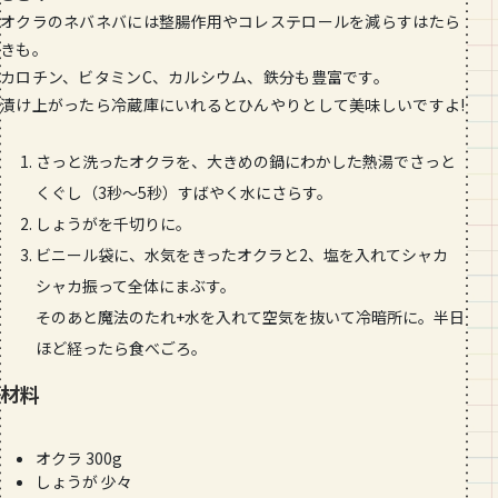
段数や所要時間をご紹介！
オクラのネバネバには整腸作用やコレステロールを減らすはたら
きも。
GOURMET
カロチン、ビタミンC、カルシウム、鉄分も豊富です。
山形のおすすめパン屋さん【26選】地
漬け上がったら冷蔵庫にいれるとひんやりとして美味しいですよ!
元民が選ぶランキングBEST５付き！
_vol.1
さっと洗ったオクラを、大きめの鍋にわかした熱湯でさっと
くぐし（3秒〜5秒）すばやく水にさらす。
しょうがを千切りに。
ビニール袋に、水気をきったオクラと2、塩を入れてシャカ
シャカ振って全体にまぶす。
そのあと魔法のたれ+水を入れて空気を抜いて冷暗所に。半日
ほど経ったら食べごろ。
材料
オクラ 300g
しょうが 少々