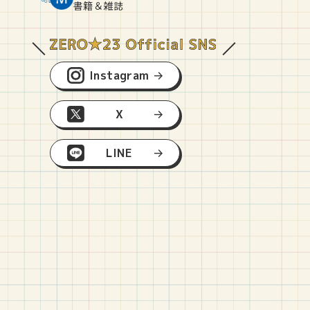
O
E
O
B
書籍＆雑誌
Instagram
X
LINE