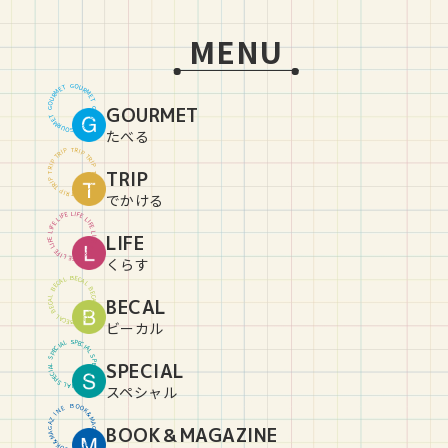
MENU
G
O
U
T
E
R
M
M
R
E
U
T
O
GOURMET
G
G
O
U
T
E
R
M
M
R
E
U
T
O
G
たべる
T
R
P
I
P
I
R
T
T
R
P
I
P
I
R
TRIP
T
T
R
P
I
P
I
R
T
T
R
P
I
P
I
R
T
でかける
L
I
E
F
F
E
I
L
L
I
E
F
F
E
I
L
L
LIFE
I
E
F
F
E
I
L
L
I
E
F
F
E
I
L
L
I
E
F
くらす
B
E
C
L
A
A
C
L
E
B
B
E
C
L
BECAL
A
A
C
L
E
B
B
E
C
L
A
A
C
L
E
B
ビーカル
S
P
L
E
A
C
I
I
C
A
E
L
P
S
S
P
SPECIAL
L
E
A
C
I
I
C
A
E
L
P
S
S
P
L
E
A
C
I
スペシャル
B
O
O
E
N
K
&
I
Z
M
A
A
BOOK＆MAGAZINE
G
G
A
A
Z
M
&
I
K
N