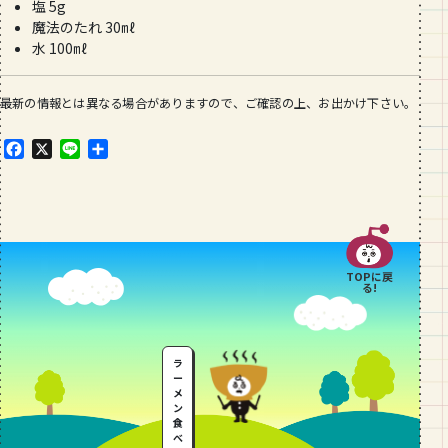
塩 5g
魔法のたれ 30㎖
水 100㎖
最新の情報とは異なる場合がありますので、ご確認の上、お出かけ下さい。
F
X
L
共
a
i
有
c
n
e
e
b
o
o
TOPに戻
k
る!
ラ
ー
メ
ン
食
べ