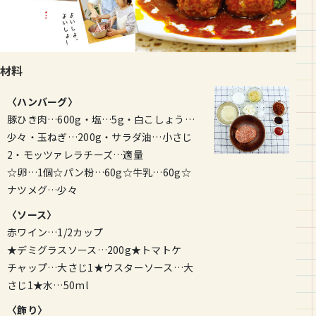
材料
〈ハンバーグ〉
豚ひき肉…600g・塩…5g・白こしょう…
少々・玉ねぎ…200g・サラダ油…小さじ
2・モッツァレラチーズ…適量
☆卵…1個☆パン粉…60g☆牛乳…60g☆
ナツメグ…少々
〈ソース〉
赤ワイン…1/2カップ
★デミグラスソース…200g★トマトケ
チャップ…大さじ1★ウスターソース…大
さじ1★水…50ml
〈飾り〉