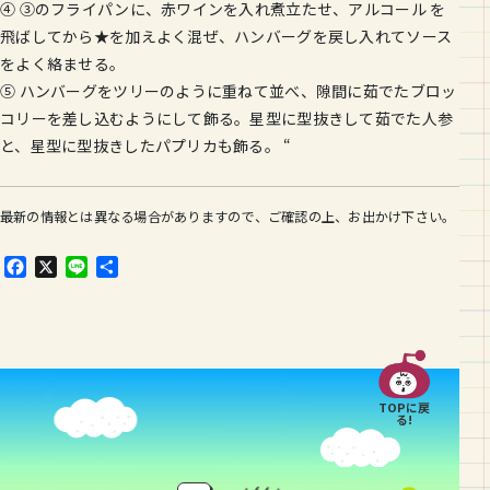
④ ③のフライパンに、赤ワインを入れ煮立たせ、アルコール を
飛ばしてから★を加えよく混ぜ、ハンバーグを戻し入れてソース
をよく絡ませる。
⑤ ハンバーグをツリーのように重ねて並べ、隙間に茹でたブロッ
コリーを差し込むようにして飾る。星型に型抜きして茹でた人参
と、星型に型抜きしたパプリカも飾る。 “
最新の情報とは異なる場合がありますので、ご確認の上、お出かけ下さい。
F
X
L
共
a
i
有
c
n
e
e
b
o
o
TOPに戻
k
る!