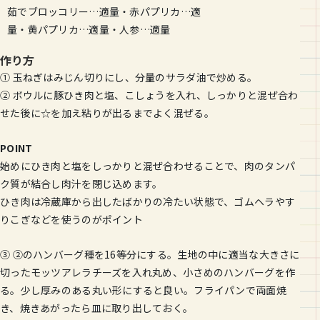
茹でブロッコリー…適量・赤パプリカ…適
量・黄パプリカ…適量・人参…適量
作り方
① 玉ねぎはみじん切りにし、分量のサラダ油で炒める。
② ボウルに豚ひき肉と塩、こしょうを入れ、しっかりと混ぜ合わ
せた後に☆を加え粘りが出るまでよく混ぜる。
POINT
始めにひき肉と塩をしっかりと混ぜ合わせることで、肉のタンパ
ク質が結合し肉汁を閉じ込めます。
ひき肉は冷蔵庫から出したばかりの冷たい状態で、ゴムヘラやす
りこぎなどを使うのがポイント
③ ②のハンバーグ種を16等分にする。生地の中に適当な大きさに
切ったモッツアレラチーズを入れ丸め、小さめのハンバーグを作
る。少し厚みのある丸い形にすると良い。フライパンで両面焼
き、焼きあがったら皿に取り出しておく。