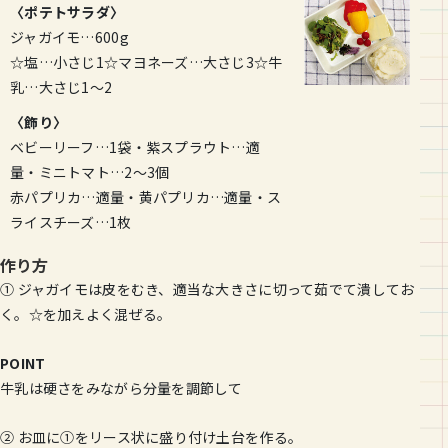
〈ポテトサラダ〉
ジャガイモ…600g
☆塩…小さじ1☆マヨネーズ…大さじ3☆牛
乳…大さじ1〜2
〈飾り〉
ベビーリーフ…1袋・紫スプラウト…適
量・ミニトマト…2〜3個
赤パプリカ…適量・黄パプリカ…適量・ス
ライスチーズ…1枚
作り方
① ジャガイモは皮をむき、適当な大きさに切って茹でて潰してお
く。☆を加えよく混ぜる。
POINT
牛乳は硬さをみながら分量を調節して
② お皿に①をリース状に盛り付け土台を作る。