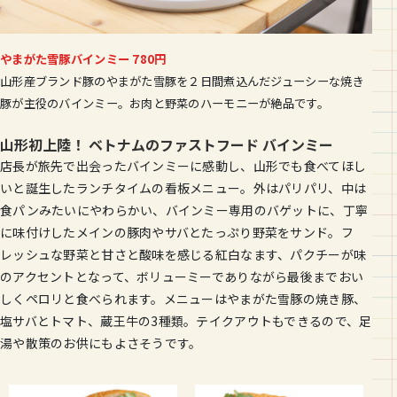
やまがた雪豚バインミー 780円
山形産ブランド豚のやまがた雪豚を２日間煮込んだジューシーな焼き
豚が主役のバインミー。お肉と野菜のハーモニーが絶品です。
山形初上陸！ ベトナムのファストフード バインミー
店長が旅先で出会ったバインミーに感動し、山形でも食べてほし
いと誕生したランチタイムの看板メニュー。外はパリパリ、中は
食パンみたいにやわらかい、バインミー専用のバゲットに、丁寧
に味付けしたメインの豚肉やサバとたっぷり野菜をサンド。フ
レッシュな野菜と甘さと酸味を感じる紅白なます、パクチーが味
のアクセントとなって、ボリューミーでありながら最後までおい
しくペロリと食べられます。メニューはやまがた雪豚の焼き豚、
塩サバとトマト、蔵王牛の3種類。テイクアウトもできるので、足
湯や散策のお供にもよさそうです。