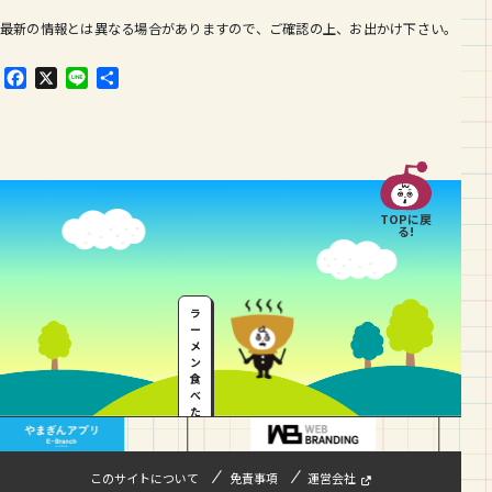
最新の情報とは異なる場合がありますので、ご確認の上、お出かけ下さい。
F
X
L
共
a
i
有
c
n
e
e
b
o
o
TOPに戻
k
る!
ラ
ー
メ
ン
食
べ
た
い
…
このサイトについて
免責事項
運営会社