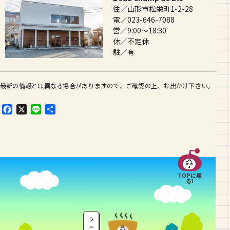
住／山形市松栄町1-2-28
電／023-646-7088
営／9:00～18:30
休／不定休
駐／有
最新の情報とは異なる場合がありますので、ご確認の上、お出かけ下さい。
F
X
L
共
a
i
有
c
n
e
e
b
o
o
TOPに戻
k
る!
ラ
ー