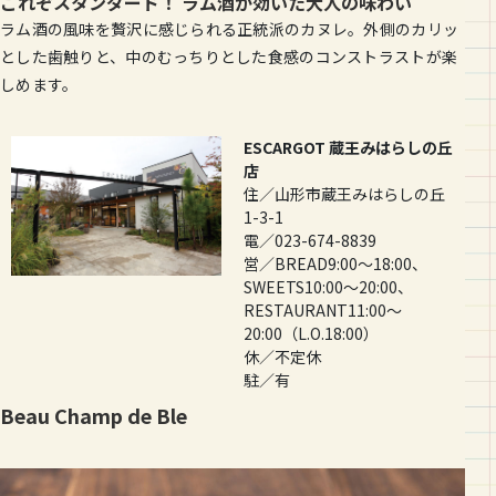
これぞスタンダード！ ラム酒が効いた大人の味わい
ラム酒の風味を贅沢に感じられる正統派のカヌレ。外側のカリッ
とした歯触りと、中のむっちりとした食感のコンストラストが楽
しめます。
ESCARGOT 蔵王みはらしの丘
店
住／山形市蔵王みはらしの丘
1-3-1
電／023-674-8839
営／BREAD9:00〜18:00、
SWEETS10:00〜20:00、
RESTAURANT11:00〜
20:00（L.O.18:00）
休／不定休
駐／有
Beau Champ de Ble