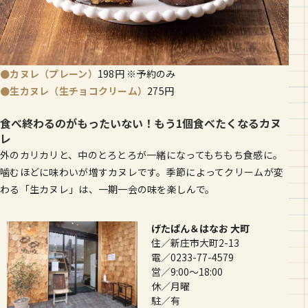
●カヌレ（プレーン）
198円 ※予約のみ
●生カヌレ（生チョコクリーム）
275円
食べ終わるのがもったいない！もう1個食べたくなるカヌ
レ
外のカリカリと、中のとろとろが一緒になってもちもち食感に。
噛むほどに味わいが増すカヌレです。季節によってクリームが変
わる「生カヌレ」は、一期一会の味を楽しんで。
げたぱん＆はなお 大町
住／新庄市大町2-13
電／0233-77-4579
営／9:00〜18:00
休／月曜
駐／有