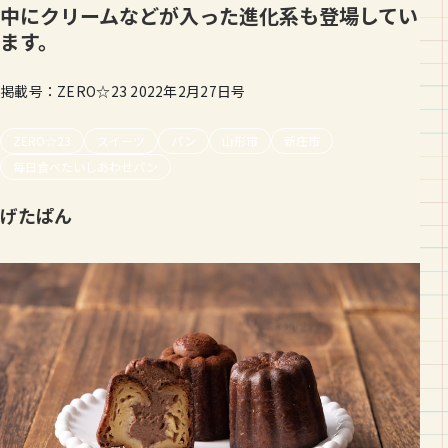
中にクリームなどが入った進化系も登場してい
ます。
掲載号：ZERO☆23 2022年2月27日号
ZERO☆23
スイーツ
パン
山形市
新庄市
毎日食べたいしあわせパン
げたぱん