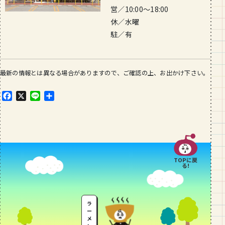
営／10:00〜18:00
休／水曜
駐／有
最新の情報とは異なる場合がありますので、ご確認の上、お出かけ下さい。
F
X
L
共
a
i
有
c
n
e
e
b
o
o
TOPに戻
k
る!
ラ
ー
メ