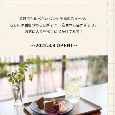
段数や所要時間をご紹介！
南陽市
GOURMET
毎日でも食べたいパンや至福のスイーツ、
山形のおすすめパン屋さん【26選】地
さらには話題のわらび餅まで、 注目のお店がずらり。
元民が選ぶランキングBEST５付き！
お気に入りを探しに出かけてみて！
_vol.1
〜2022.3.9 OPEN!〜