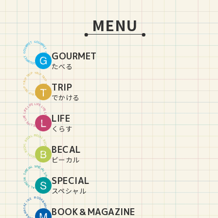
MENU
G
O
U
T
E
R
M
M
R
E
U
T
O
GOURMET
G
G
O
U
T
E
R
M
M
R
E
U
T
O
G
たべる
T
R
P
I
P
I
R
T
T
R
P
I
P
I
R
TRIP
T
T
R
P
I
P
I
R
T
T
R
P
I
P
I
R
T
でかける
L
I
E
F
F
E
I
L
L
I
E
F
F
E
I
L
L
LIFE
I
E
F
F
E
I
L
L
I
E
F
F
E
I
L
L
I
E
F
くらす
B
E
C
L
A
A
C
L
E
B
B
E
C
L
BECAL
A
A
C
L
E
B
B
E
C
L
A
A
C
L
E
B
ビーカル
S
P
L
E
A
C
I
I
C
A
E
L
P
S
S
P
SPECIAL
L
E
A
C
I
I
C
A
E
L
P
S
S
P
L
E
A
C
I
スペシャル
B
O
O
E
N
K
&
I
Z
M
A
A
BOOK＆MAGAZINE
G
G
A
A
Z
M
&
I
K
N