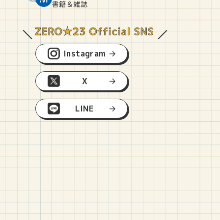
O
E
O
B
書籍＆雑誌
Instagram
X
LINE