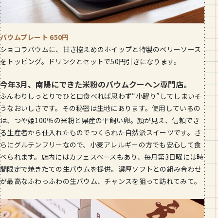
バウムプレート 650円
ショコラバウムに、甘さ控えめのホイップと特製のベリーソース
をトッピング。ドリンクとセットで50円引きになります。
今年3月、南陽にできた米粉のバウムクーヘン専門店。
ふんわりしっとりでひと口食べれば思わず“小躍り”してしまいそ
うなおいしさです。その秘密は生地にあります。使用しているの
は、つや姫100％の米粉と県産の平飼い卵。顔が見え、信頼でき
る生産者から仕入れたものでつくられた自然派スイーツです。さ
らにグルテンフリーなので、小麦アレルギーの方でも安心して食
べられます。店内にはカフェスペースもあり、毎月第3日曜には時
間限定で焼きたての生バウムを提供。濃厚ソフトとの組み合わせ
が最高なふわっふわの生バウム、チャンスを狙って訪れてみて。