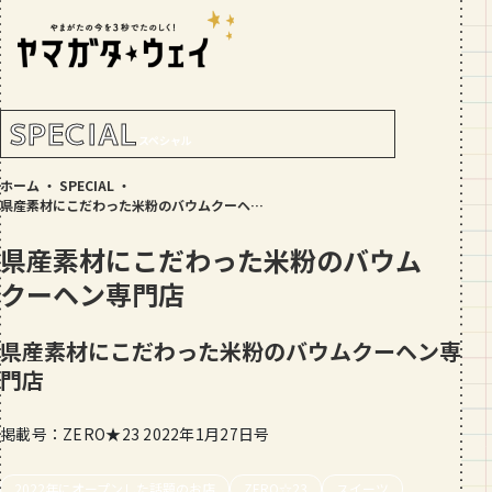
RANKING!
人気記事
TOP5
SPECIAL
スペシャル
GOURMET
ホーム
・
SPECIAL
・
地元民が選ぶ山形県ラーメン人気店
県産素材にこだわった米粉のバウムクーヘン専門店
【30選】ランキング付き
県産素材にこだわった米粉のバウム
GOURMET
クーヘン専門店
おすすめ！山形のそば【23選】地元民
の人気ランキング付！～日刊ヤマガタ
ウェイが厳選
県産素材にこだわった米粉のバウムクーヘン専
GOURMET
門店
【お肉をやわらかくする方法10選】結
局何が効果的？～おすすめのお取り寄
せセットも！
掲載号：ZERO★23 2022年1月27日号
TRIP
【写真付き】山寺の階段はきつい？階
2022年にオープンした話題のお店
ZERO☆23
スイーツ