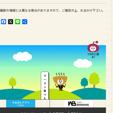
最新の情報とは異なる場合がありますので、ご確認の上、お出かけ下さい。
F
X
L
共
a
i
有
c
n
e
e
b
o
o
TOPに戻
k
る!
ラ
ー
メ
ン
食
べ
た
い
…