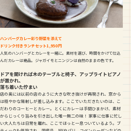
ハンバーグカレー彩り野菜を添えて
ドリンク付きランチセット1,950円
人気のハンバーグとカレーを一緒に。素材を選び、時間をかけて仕込
んだカレーは絶品。ジャガイモとニンジンは自然のままの色です。
ドアを開ければ木のテーブルと椅子、アップライトピアノ
が置かれ、
落ち着いた佇まい
店の奥には以前の店のように大きな吹き抜けが再現され、窓から
は穏やかな陽射しが差し込みます。ここでいただきたいのは、こ
だわりのコーヒーとカレー。とくにカレーは手間ひまかけ、素材
からじっくり旨みを引き出した唯一無二の味！ 家事に仕事に忙し
い大人たちは日常を離れ、ここでほっと一息ついているよう。ブ
ティックも併設され、国産品、NYやパリ、コペンハーゲンなどの