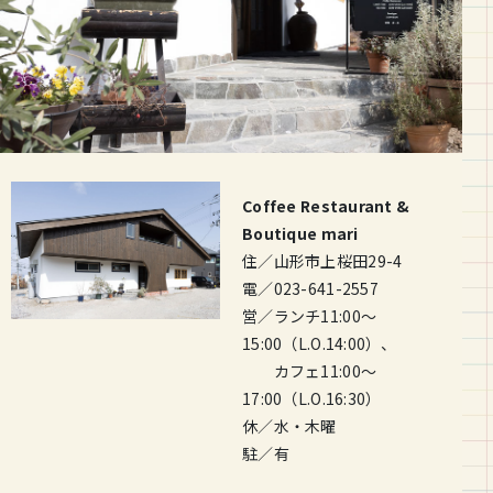
Coffee Restaurant &
Boutique mari
住／山形市上桜田29-4
電／023-641-2557
営／ランチ11:00～
15:00（L.O.14:00）、
カフェ11:00～
17:00（L.O.16:30）
休／水・木曜
駐／有