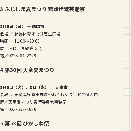
3.ふじしま夏まつり 鶴岡伝統芸能祭
8月6日（日） ─ 鶴岡市
会場 ／ 藤島体育館北側芝生広場
時間 ／ 11:00〜20:00
問／ふじしま観光協会
電／0235-64-2229
4.第30回 天童夏まつり
8月8日（火）、9日（水） ─ 天童市
会場 ▷ 天童温泉篠田病院〜わくわくランド西側入口
問／天童夏まつり実行委員会事務局
電／023-653-1680
5.第53回 ひがしね祭