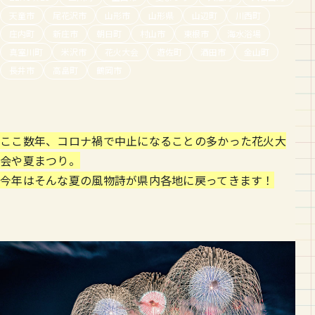
天童市
尾花沢市
山形市
山形県
山辺町
川西町
庄内町
新庄市
朝日町
村山市
東根市
海水浴場
真室川町
米沢市
花火大会
遊佐町
酒田市
金山町
長井市
高畠町
鶴岡市
ここ数年、コロナ禍で中止になることの多かった花火大
会や夏まつり。
今年はそんな夏の風物詩が県内各地に戻ってきます！