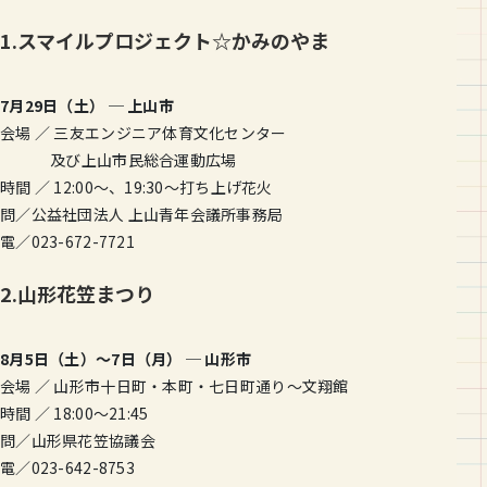
1.スマイルプロジェクト☆かみのやま
7月29日（土） ─ 上山市
会場 ／ 三友エンジニア体育文化センター
及び上山市民総合運動広場
時間 ／ 12:00〜、19:30〜打ち上げ花火
問／公益社団法人 上山青年会議所事務局
電／023-672-7721
2.山形花笠まつり
8月5日（土）〜7日（月） ─ 山形市
会場 ／ 山形市十日町・本町・七日町通り〜文翔館
時間 ／ 18:00〜21:45
問／山形県花笠協議会
電／023-642-8753