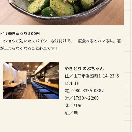
ピリ辛きゅうり 500円
コショウが効いたスパイシーな味付けで、一度食べるとハマる味。箸
が止まらなくなること必至です！
やきとり のぶちゃん
住／山形市香澄町1-14-23 IS
ビル 1F
電／080-3335-0882
営／17:30〜22:00
休／月曜
駐／無