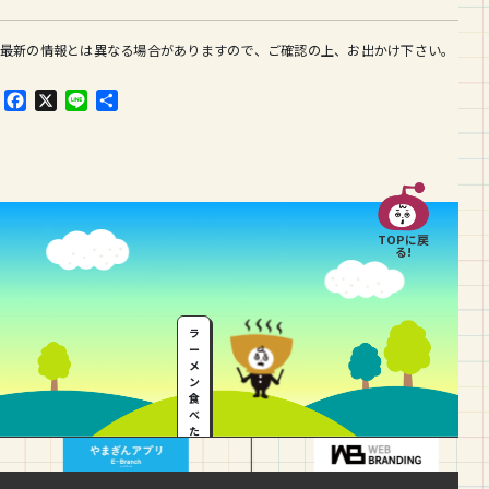
最新の情報とは異なる場合がありますので、ご確認の上、お出かけ下さい。
F
X
L
共
a
i
有
c
n
e
e
b
o
o
TOPに戻
k
る!
ラ
ー
メ
ン
食
べ
た
い
…