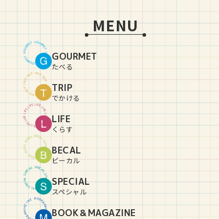
MENU
G
O
U
T
E
R
M
M
R
E
U
T
O
GOURMET
G
G
O
U
T
E
R
M
M
R
E
U
T
O
G
たべる
T
R
P
I
P
I
R
T
T
R
P
I
P
I
R
TRIP
T
T
R
P
I
P
I
R
T
T
R
P
I
P
I
R
T
でかける
L
I
E
F
F
E
I
L
L
I
E
F
F
E
I
L
L
LIFE
I
E
F
F
E
I
L
L
I
E
F
F
E
I
L
L
I
E
F
くらす
B
E
C
L
A
A
C
L
E
B
B
E
C
L
BECAL
A
A
C
L
E
B
B
E
C
L
A
A
C
L
E
B
ビーカル
S
P
L
E
A
C
I
I
C
A
E
L
P
S
S
P
SPECIAL
L
E
A
C
I
I
C
A
E
L
P
S
S
P
L
E
A
C
I
スペシャル
B
O
O
E
N
K
&
I
Z
M
A
A
BOOK＆MAGAZINE
G
G
A
A
Z
M
&
I
K
N