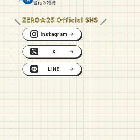
O
E
O
B
書籍＆雑誌
Instagram
X
LINE