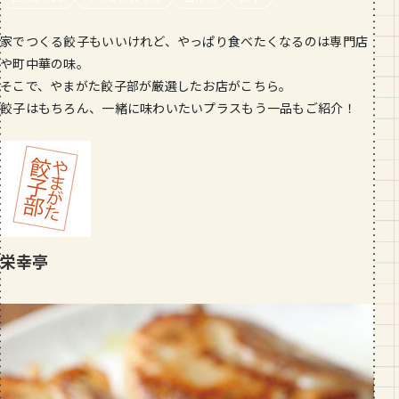
段数や所要時間をご紹介！
家でつくる餃子もいいけれど、やっぱり食べたくなるのは専門店
GOURMET
や町中華の味。
山形のおすすめパン屋さん【26選】地
そこで、やまがた餃子部が厳選したお店がこちら。
元民が選ぶランキングBEST５付き！
餃子はもちろん、一緒に味わいたいプラスもう一品もご紹介！
_vol.1
栄幸亭