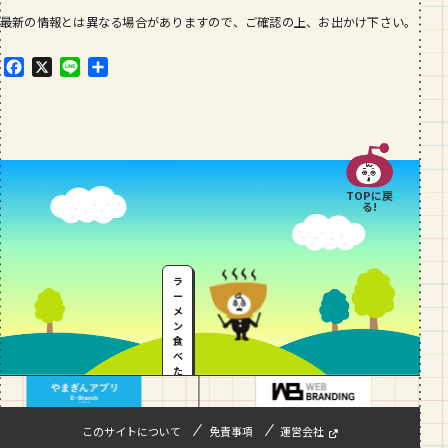
最新の情報とは異なる場合がありますので、ご確認の上、お出かけ下さい。
F
X
L
共
a
i
有
c
n
e
e
b
o
o
TOPに戻
k
る!
ラ
ー
メ
ン
食
べ
た
い
…
このサイトについて
免責事項
運営会社