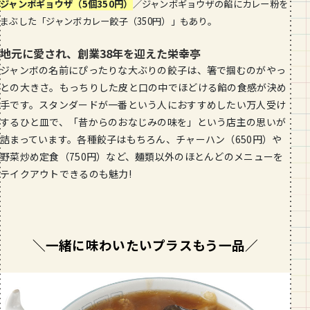
ジャンボギョウザ（
5
個
350
円）
／ジャンボギョウザの餡にカレー粉を
まぶした「ジャンボカレー餃子（
350
円）」もあり。
地元に愛され、創業38年を迎えた栄幸亭
ジャンボの名前にぴったりな大ぶりの餃子は、箸で掴むのがやっ
との大きさ。もっちりした皮と口の中でほどける餡の食感が決め
手です。スタンダードが一番という人におすすめしたい万人受け
するひと皿で、「昔からのおなじみの味を」という店主の思いが
詰まっています。各種餃子はもちろん、チャーハン（650円）や
野菜炒め定食（750円）など、麺類以外のほとんどのメニューを
テイクアウトできるのも魅力!
＼一緒に味わいたいプラスもう一品／