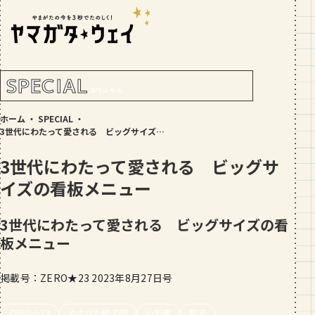
RANKING!
人気記事
TOP5
SPECIAL
スペシャル
GOURMET
ホーム
・
SPECIAL
・
地元民が選ぶ山形県ラーメン人気店
3世代にわたって愛される ビッグサイズの看板メニュー
【30選】ランキング付き
3世代にわたって愛される ビッグサ
GOURMET
イズの看板メニュー
おすすめ！山形のそば【23選】地元民
の人気ランキング付！～日刊ヤマガタ
ウェイが厳選
3世代にわたって愛される ビッグサイズの看
GOURMET
板メニュー
【お肉をやわらかくする方法10選】結
局何が効果的？～おすすめのお取り寄
せセットも！
掲載号：ZERO★23 2023年8月27日号
TRIP
【写真付き】山寺の階段はきつい？階
ZERO☆23
やまがた餃子部
山形市
餃子