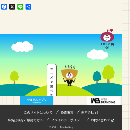
F
X
L
共
a
i
有
c
n
e
e
b
o
o
TOPに戻
k
る!
ラ
ー
メ
ン
食
べ
た
い
…
このサイトについて
免責事項
運営会社
広告出稿をご検討の方へ
プライバシーポリシー
お問い合わせ
©ASAHI Marketing