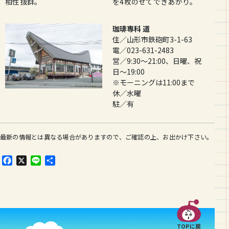
を4枚のせてできあがり。
相性抜群。
珈琲専科 道
住／山形市鉄砲町3-1-63
電／023-631-2483
営／9:30〜21:00、日曜、祝
日〜19:00
※モーニングは11:00まで
休／水曜
駐／有
最新の情報とは異なる場合がありますので、ご確認の上、お出かけ下さい。
F
X
L
共
a
i
有
c
n
e
e
b
o
o
TOPに戻