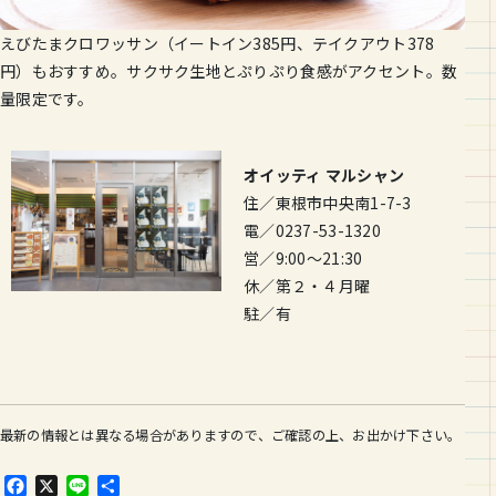
えびたまクロワッサン（イートイン385円、テイクアウト378
円）もおすすめ。サクサク生地とぷりぷり食感がアクセント。数
量限定です。
オイッティ マルシャン
住／東根市中央南1-7-3
電／0237-53-1320
営／9:00～21:30
休／第２・４月曜
駐／有
最新の情報とは異なる場合がありますので、ご確認の上、お出かけ下さい。
F
X
L
共