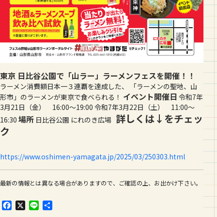
東京 日比谷公園で「山ラー」ラーメンフェスを開催！！
ラーメン消費額日本一３連覇を達成した、 「ラーメンの聖地、山
イベント開催日
形市」のラーメンが東京で食べられる！
令和7年
3月21日（金） 16:00～19:00 令和7年3月22日（土） 11:00～
詳しくは↓をチェッ
場所
16:30
日比谷公園 にれのき広場
ク
https://www.oshimen-yamagata.jp/2025/03/250303.html
最新の情報とは異なる場合がありますので、ご確認の上、お出かけ下さい。
F
X
L
共
a
i
有