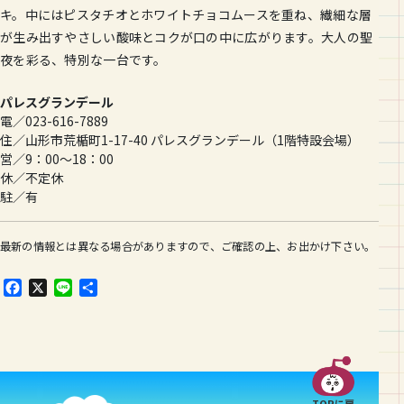
キ。中にはピスタチオとホワイトチョコムースを重ね、繊細な層
が生み出すやさしい酸味とコクが口の中に広がります。大人の聖
夜を彩る、特別な一台です。
パレスグランデール
電／023-616-7889
住／山形市荒楯町1-17-40 パレスグランデール（1階特設会場）
営／9：00～18：00
休／不定休
駐／有
最新の情報とは異なる場合がありますので、ご確認の上、お出かけ下さい。
F
X
L
共
a
i
有
c
n
e
e
b
o
o
TOPに戻