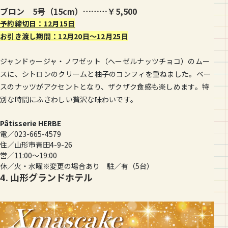
ブロン 5号（15cm）………￥5,500
予約締切日：12月15日
お引き渡し期間：12月20日〜12月25日
ジャンドゥージャ・ノワゼット（ヘーゼルナッツチョコ）のムー
スに、シトロンのクリームと柚子のコンフィを重ねました。ベー
スのナッツがアクセントとなり、ザクザク食感も楽しめます。特
別な時間にふさわしい贅沢な味わいです。
Pâtisserie HERBE
電／023-665-4579
住／山形市青田4-9-26
営／11:00〜19:00
休／火・水曜※変更の場合あり 駐／有（5台）
4. 山形グランドホテル