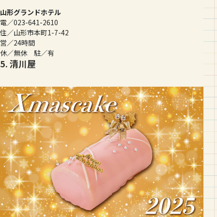
山形グランドホテル
電／023-641-2610
住／山形市本町1-7-42
営／24時間
休／無休 駐／有
5. 清川屋