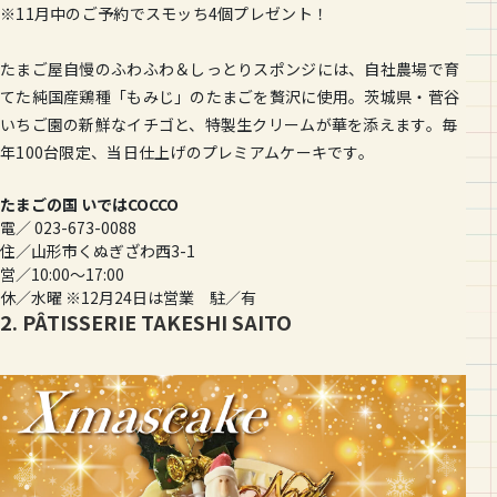
※11月中のご予約でスモッち4個プレゼント！
たまご屋自慢のふわふわ＆しっとりスポンジには、自社農場で育
てた純国産鶏種「もみじ」のたまごを贅沢に使用。茨城県・菅谷
いちご園の新鮮なイチゴと、特製生クリームが華を添えます。毎
年100台限定、当日仕上げのプレミアムケーキです。
たまごの国 いではCOCCO
電／ 023-673-0088
住／山形市くぬぎざわ西3-1
営／10:00〜17:00
休／水曜 ※12月24日は営業 駐／有
2. PÂTISSERIE TAKESHI SAITO