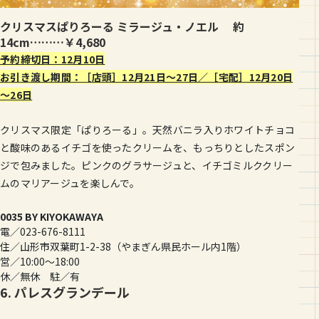
クリスマスぱりろーる ミラージュ・ノエル 約
14cm………￥4,680
予約締切日：12月10日
お引き渡し期間：［店頭］12月21日〜27日／［宅配］12月20日
～26日
クリスマス限定「ぱりろーる」。天然バニラ入りホワイトチョコ
と酸味のあるイチゴを使ったクリームを、もっちりとしたスポン
ジで包みました。ピンクのグラサージュと、イチゴミルククリー
ムのマリアージュを楽しんで。
0035 BY KIYOKAWAYA
電／023-676-8111
住／山形市双葉町1-2-38（やまぎん県民ホール内1階）
営／10:00〜18:00
休／無休 駐／有
6. パレスグランデール