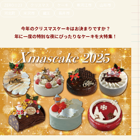
ZERO☆23
クリスマス
ケーキ
寒河江市
山形市
河北町
米沢市
蔵王
長井市
今年のクリスマスケーキはお決まりですか？
年に一度の特別な夜にぴったりなケーキを大特集！