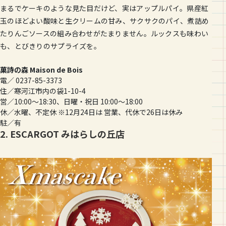
まるでケーキのような見た目だけど、実はアップルパイ。県産紅
玉のほどよい酸味と生クリームの甘み、サクサクのパイ、煮詰め
たりんごソースの組み合わせがたまりません。ルックスも味わい
も、とびきりのサプライズを。
菓詩の森 Maison de Bois
電／ 0237-85-3373
住／寒河江市内の袋1-10-4
営／10:00〜18:30、日曜・祝日 10:00〜18:00
休／水曜、不定休 ※12月24日は 営業、代休で26日は休み
駐／有
2. ESCARGOT みはらしの丘店