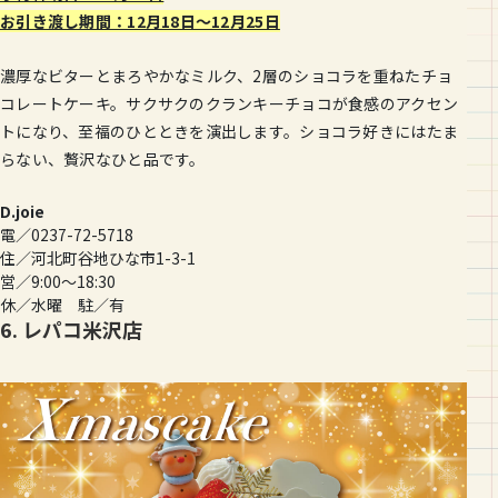
お引き渡し期間：12月18日〜12月25日
濃厚なビターとまろやかなミルク、2層のショコラを重ねたチョ
コレートケーキ。サクサクのクランキーチョコが食感のアクセン
トになり、至福のひとときを演出します。ショコラ好きにはたま
らない、贅沢なひと品です。
D.joie
電／0237-72-5718
住／河北町谷地ひな市1-3-1
営／9:00〜18:30
休／水曜 駐／有
6. レパコ米沢店