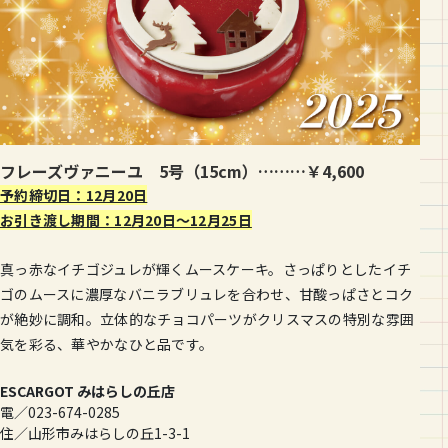
フレーズヴァニーユ 5号（15cm）………￥4,600
予約締切日：12月20日
お引き渡し期間：12月20日〜12月25日
真っ赤なイチゴジュレが輝くムースケーキ。さっぱりとしたイチ
ゴのムースに濃厚なバニラブリュレを合わせ、甘酸っぱさとコク
が絶妙に調和。立体的なチョコパーツがクリスマスの特別な雰囲
気を彩る、華やかなひと品です。
ESCARGOT みはらしの丘店
電／023-674-0285
住／山形市みはらしの丘1-3-1