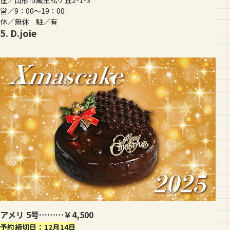
住／山形市蔵王松ケ丘2-1-3
営／9：00～19：00
休／無休 駐／有
5. D.joie
アメリ 5号………￥4,500
予約締切日：12月14日