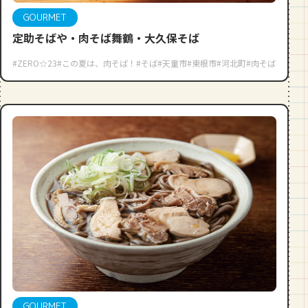
GOURMET
定助そばや・肉そば舞鶴・大久保そば
#ZERO☆23
#この夏は、肉そば！
#そば
#天童市
#東根市
#河北町
#肉そば
GOURMET