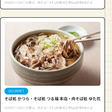
#ZERO☆23
#この夏は、肉そば！
#そば
#寒河江市
#山形市
#肉そば
GOURMET
そば処 かつら・そば処 つる福 本店・肉そば処 ゆた花
#ZERO☆23
#この夏は、肉そば！
#そば
#寒河江市
#山形市
#肉そば