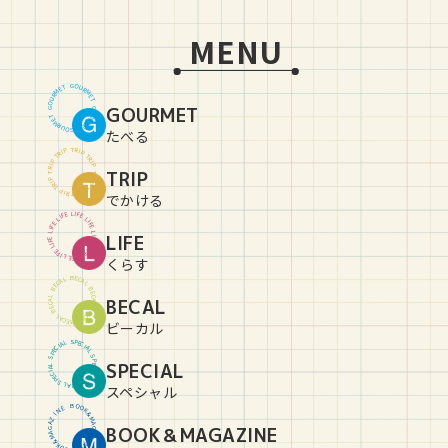
MENU
G
O
U
T
E
R
M
M
R
E
U
T
O
GOURMET
G
G
O
U
T
E
R
M
M
R
E
U
T
O
G
たべる
T
R
P
I
P
I
R
T
T
R
P
I
P
I
R
TRIP
T
T
R
P
I
P
I
R
T
T
R
P
I
P
I
R
T
でかける
L
I
E
F
F
E
I
L
L
I
E
F
F
E
I
L
L
LIFE
I
E
F
F
E
I
L
L
I
E
F
F
E
I
L
L
I
E
F
くらす
B
E
C
L
A
A
C
L
E
B
B
E
C
L
BECAL
A
A
C
L
E
B
B
E
C
L
A
A
C
L
E
B
ビーカル
S
P
L
E
A
C
I
I
C
A
E
L
P
S
S
P
SPECIAL
L
E
A
C
I
I
C
A
E
L
P
S
S
P
L
E
A
C
I
スペシャル
B
O
O
E
N
K
&
I
Z
M
A
A
BOOK＆MAGAZINE
G
G
A
A
Z
M
&
I
K
N