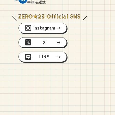
O
E
O
B
書籍＆雑誌
Instagram
X
LINE