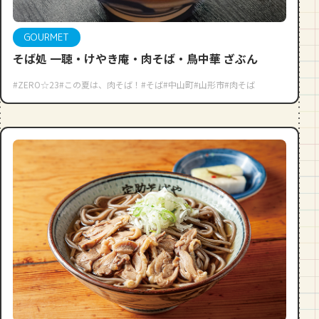
段数や所要時間をご紹介！
GOURMET
GOURMET
そば処 一聴・けやき庵・肉そば・鳥中華 ざぶん
山形のおすすめパン屋さん【26選】地
元民が選ぶランキングBEST５付き！
#ZERO☆23
#この夏は、肉そば！
#そば
#中山町
#山形市
#肉そば
_vol.1