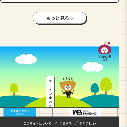
もっと見る
TOPに戻
る!
ラ
ー
メ
ン
食
べ
た
い
…
このサイトについて
免責事項
運営会社