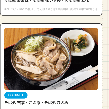
そば処 あおば・そば処 花いずみ・肉そば処 立花
#ZERO☆23
#この夏は、肉そば！
#そば
#中山町
#山形市
#東根市
#肉そば
GOURMET
そば処 吉亭・こぶ原・そば処 ひふみ