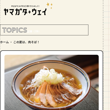
RANKING!
人気記事
TOP5
TOPICS
記事（7件）
GOURMET
ホーム
・
この夏は、肉そば！
地元民が選ぶ山形県ラーメン人気店
【30選】ランキング付き
GOURMET
おすすめ！山形のそば【23選】地元民
の人気ランキング付！～日刊ヤマガタ
ウェイが厳選
GOURMET
【お肉をやわらかくする方法10選】結
局何が効果的？～おすすめのお取り寄
せセットも！
TRIP
【写真付き】山寺の階段はきつい？階