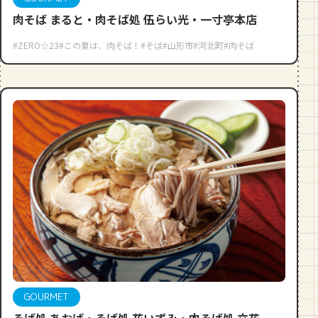
肉そば まると・肉そば処 伍らい光・一寸亭本店
#ZERO☆23
#この夏は、肉そば！
#そば
#山形市
#河北町
#肉そば
GOURMET