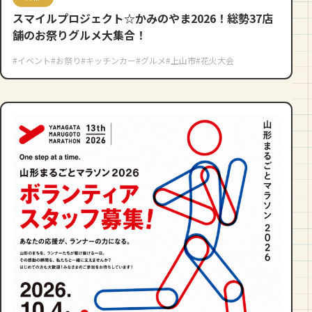
スマイルプロジェクト☆かみのやま2026！総勢37店
舗のお祭りグルメ大集合！
#イベント
#お祭り
#キッチンカー
#グルメ
#上山市
#花火大会