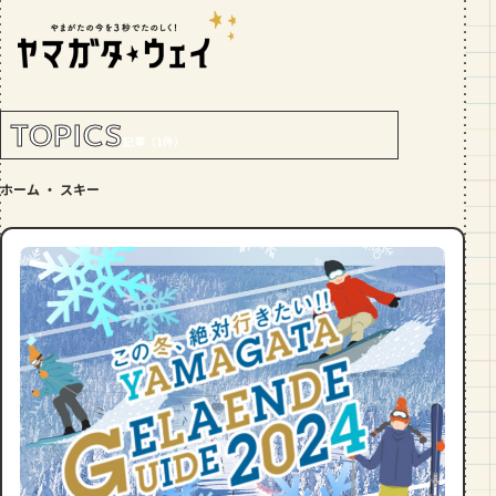
RANKING!
人気記事
TOP5
TOPICS
記事（1件）
GOURMET
ホーム
・
スキー
地元民が選ぶ山形県ラーメン人気店
【30選】ランキング付き
GOURMET
おすすめ！山形のそば【23選】地元民
の人気ランキング付！～日刊ヤマガタ
ウェイが厳選
GOURMET
【お肉をやわらかくする方法10選】結
局何が効果的？～おすすめのお取り寄
せセットも！
TRIP
【写真付き】山寺の階段はきつい？階