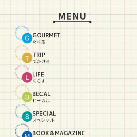
MENU
G
O
U
T
E
R
M
M
R
E
U
T
O
GOURMET
G
G
O
U
T
E
R
M
M
R
E
U
T
O
G
たべる
T
R
P
I
P
I
R
T
T
R
P
I
P
I
R
TRIP
T
T
R
P
I
P
I
R
T
T
R
P
I
P
I
R
T
でかける
L
I
E
F
F
E
I
L
L
I
E
F
F
E
I
L
L
LIFE
I
E
F
F
E
I
L
L
I
E
F
F
E
I
L
L
I
E
F
くらす
B
E
C
L
A
A
C
L
E
B
B
E
C
L
BECAL
A
A
C
L
E
B
B
E
C
L
A
A
C
L
E
B
ビーカル
S
P
L
E
A
C
I
I
C
A
E
L
P
S
S
P
SPECIAL
L
E
A
C
I
I
C
A
E
L
P
S
S
P
L
E
A
C
I
スペシャル
B
O
O
E
N
K
&
I
Z
M
A
A
BOOK＆MAGAZINE
G
G
A
A
Z
M
&
I
K
N