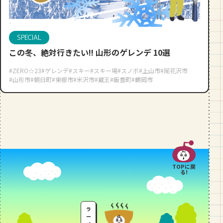
段数や所要時間をご紹介！
GOURMET
SPECIAL
山形のおすすめパン屋さん【26選】地
元民が選ぶランキングBEST５付き！
この冬、絶対行きたい!! 山形のゲレンデ 10選
_vol.1
#ZERO☆23
#ゲレンデ
#スキー
#スキー場
#スノボ
#上山市
#尾花沢市
#山形市
#朝日町
#東根市
#米沢市
#蔵王
#飯豊町
#鶴岡市
TOPに戻
る!
ラ
ー