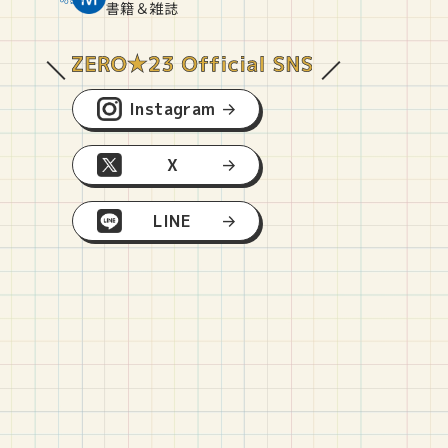
O
E
O
B
書籍＆雑誌
Instagram
X
LINE