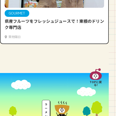
GOURMET
県産フルーツをフレッシュジュースで！東根のドリン
ク専門店
果物陽日
TOPに戻
る!
ラ
ー
メ
ン