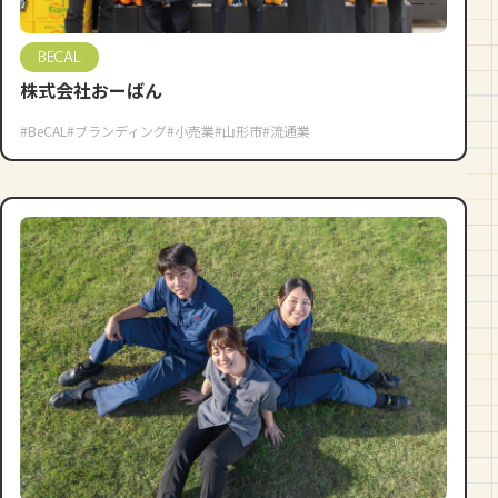
BECAL
株式会社おーばん
#BeCAL
#ブランディング
#小売業
#山形市
#流通業