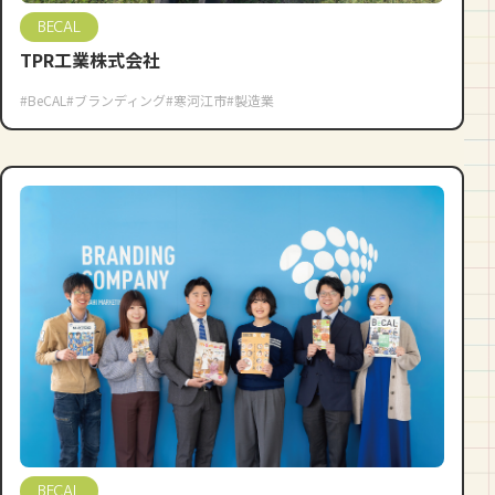
BECAL
TPR工業株式会社
#BeCAL
#ブランディング
#寒河江市
#製造業
BECAL