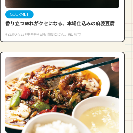
GOURMET
香り立つ痺れがクセになる、本場仕込みの麻婆豆腐
#ZERO☆23
#中華
#今日も満腹ごはん。
#山形市