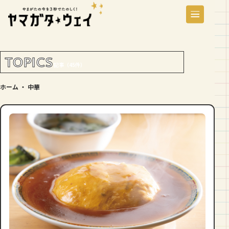
TOPICS
記事（45件）
ホーム
・
中華