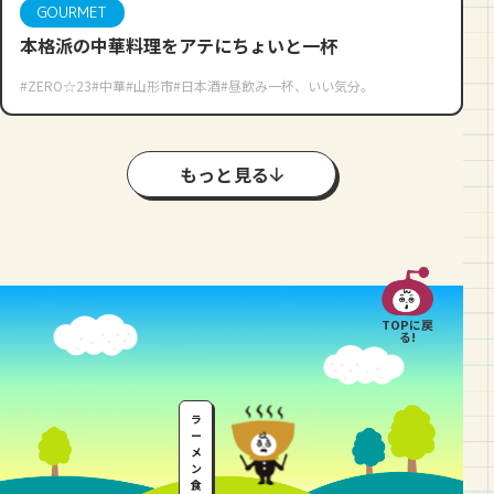
GOURMET
本格派の中華料理をアテにちょいと一杯
#ZERO☆23
#中華
#山形市
#日本酒
#昼飲み一杯、いい気分。
もっと見る
TOPに戻
る!
ラ
ー
メ
ン
食