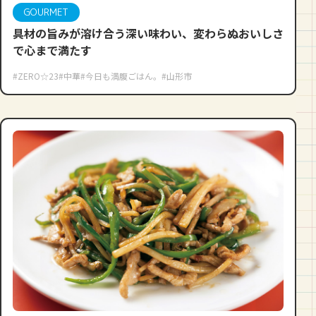
GOURMET
具材の旨みが溶け合う深い味わい、変わらぬおいしさ
で心まで満たす
#ZERO☆23
#中華
#今日も満腹ごはん。
#山形市