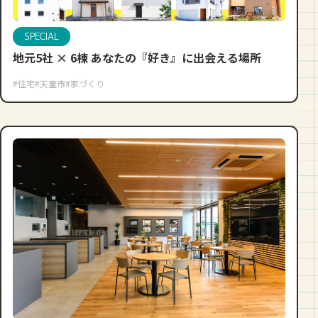
SPECIAL
地元5社 × 6棟 あなたの『好き』に出会える場所
#住宅
#天童市
#家づくり