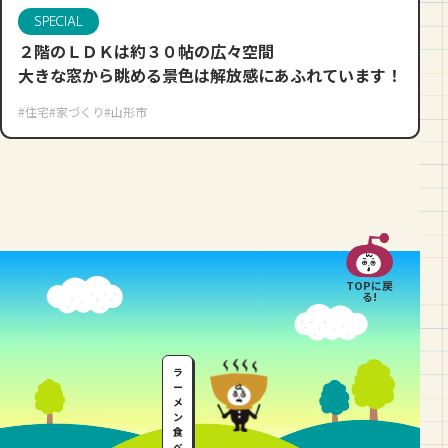
SPECIAL
２階のＬＤＫは約３０帖の広々空間
大きな窓から眺める景色は解放感にあふれています！
#住宅
#家づくり
#山形市
TOPに戻
る!
ラ
ー
メ
ン
食
べ