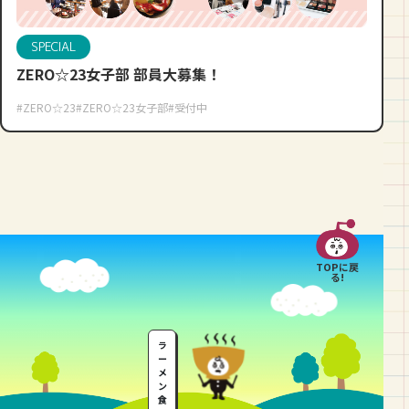
SPECIAL
ZERO☆23女子部 部員大募集！
#ZERO☆23
#ZERO☆23女子部
#受付中
TOPに戻
る!
ラ
ー
メ
ン
食