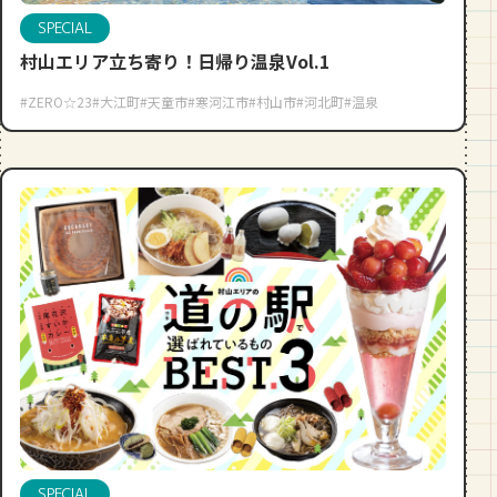
SPECIAL
村山エリア立ち寄り！日帰り温泉Vol.1
#ZERO☆23
#大江町
#天童市
#寒河江市
#村山市
#河北町
#温泉
SPECIAL