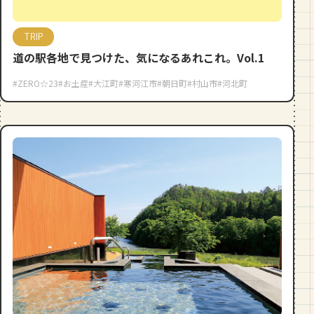
段数や所要時間をご紹介！
TRIP
GOURMET
道の駅各地で見つけた、気になるあれこれ。Vol.1
山形のおすすめパン屋さん【26選】地
元民が選ぶランキングBEST５付き！
#ZERO☆23
#お土産
#大江町
#寒河江市
#朝日町
#村山市
#河北町
_vol.1