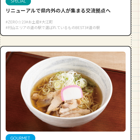
SPECIAL
リニューアルで県内外の人が集まる交流拠点へ
#ZERO☆23
#お土産
#大江町
#村山エリアの道の駅で選ばれているものBEST3
#道の駅
GOURMET