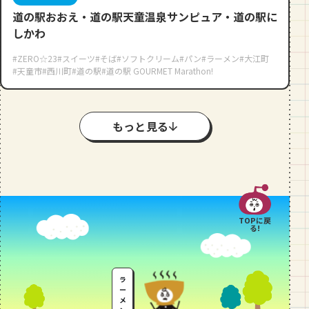
道の駅おおえ・道の駅天童温泉サンピュア・道の駅に
しかわ
#ZERO☆23
#スイーツ
#そば
#ソフトクリーム
#パン
#ラーメン
#大江町
#天童市
#西川町
#道の駅
#道の駅 GOURMET Marathon!
もっと見る
TOPに戻
る!
ラ
ー
メ