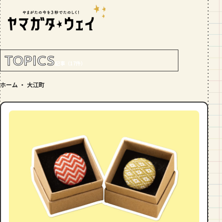
RANKING!
人気記事
TOP5
TOPICS
記事（17件）
GOURMET
ホーム
・
大江町
地元民が選ぶ山形県ラーメン人気店
【30選】ランキング付き
GOURMET
おすすめ！山形のそば【23選】地元民
の人気ランキング付！～日刊ヤマガタ
ウェイが厳選
GOURMET
【お肉をやわらかくする方法10選】結
局何が効果的？～おすすめのお取り寄
せセットも！
TRIP
【写真付き】山寺の階段はきつい？階