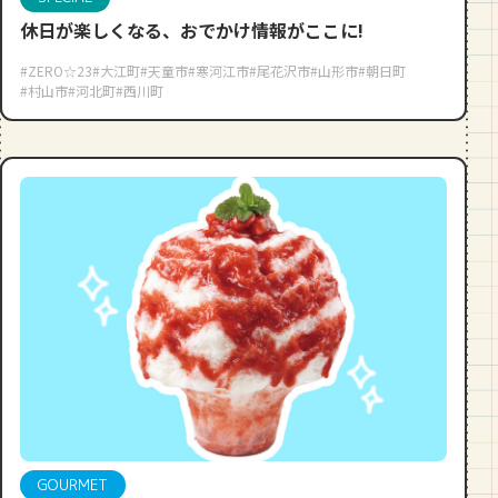
休日が楽しくなる、おでかけ情報がここに!
#ZERO☆23
#大江町
#天童市
#寒河江市
#尾花沢市
#山形市
#朝日町
#村山市
#河北町
#西川町
GOURMET