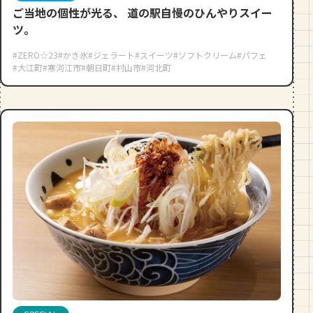
ご当地の個性が光る、 道の駅自慢のひんやりスイー
ツ。
#ZERO☆23
#かき氷
#ジェラート
#スイーツ
#ソフトクリーム
#パフェ
#大江町
#寒河江市
#朝日町
#村山市
#河北町