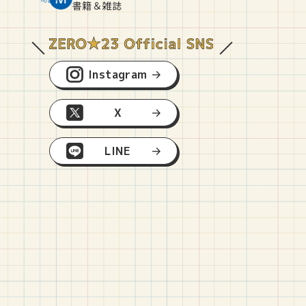
O
E
O
B
書籍＆雑誌
Instagram
X
LINE