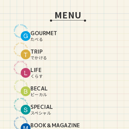
MENU
G
O
U
T
E
R
M
M
R
E
U
T
O
GOURMET
G
G
O
U
T
E
R
M
M
R
E
U
T
O
G
たべる
T
R
P
I
P
I
R
T
T
R
P
I
P
I
R
TRIP
T
T
R
P
I
P
I
R
T
T
R
P
I
P
I
R
T
でかける
L
I
E
F
F
E
I
L
L
I
E
F
F
E
I
L
L
LIFE
I
E
F
F
E
I
L
L
I
E
F
F
E
I
L
L
I
E
F
くらす
B
E
C
L
A
A
C
L
E
B
B
E
C
L
BECAL
A
A
C
L
E
B
B
E
C
L
A
A
C
L
E
B
ビーカル
S
P
L
E
A
C
I
I
C
A
E
L
P
S
S
P
SPECIAL
L
E
A
C
I
I
C
A
E
L
P
S
S
P
L
E
A
C
I
スペシャル
B
O
O
E
N
K
&
I
Z
M
A
A
BOOK＆MAGAZINE
G
G
A
A
Z
M
&
I
K
N