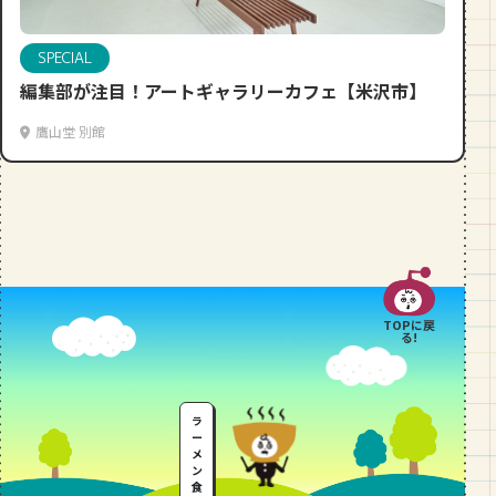
段数や所要時間をご紹介！
SPECIAL
GOURMET
編集部が注目！アートギャラリーカフェ【米沢市】
山形のおすすめパン屋さん【26選】地
元民が選ぶランキングBEST５付き！
鷹山堂 別館
_vol.1
TOPに戻
る!
ラ
ー
メ
ン
食