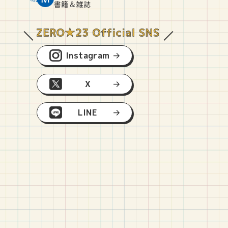
O
E
O
B
書籍＆雑誌
Instagram
X
LINE