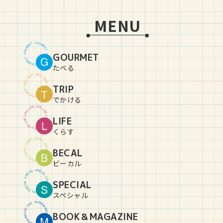
MENU
G
O
U
T
E
R
M
M
R
E
U
T
O
GOURMET
G
G
O
U
T
E
R
M
M
R
E
U
T
O
G
たべる
T
R
P
I
P
I
R
T
T
R
P
I
P
I
R
TRIP
T
T
R
P
I
P
I
R
T
T
R
P
I
P
I
R
T
でかける
L
I
E
F
F
E
I
L
L
I
E
F
F
E
I
L
L
LIFE
I
E
F
F
E
I
L
L
I
E
F
F
E
I
L
L
I
E
F
くらす
B
E
C
L
A
A
C
L
E
B
B
E
C
L
BECAL
A
A
C
L
E
B
B
E
C
L
A
A
C
L
E
B
ビーカル
S
P
L
E
A
C
I
I
C
A
E
L
P
S
S
P
SPECIAL
L
E
A
C
I
I
C
A
E
L
P
S
S
P
L
E
A
C
I
スペシャル
B
O
O
E
N
K
&
I
Z
M
A
A
BOOK＆MAGAZINE
G
G
A
A
Z
M
&
I
K
N