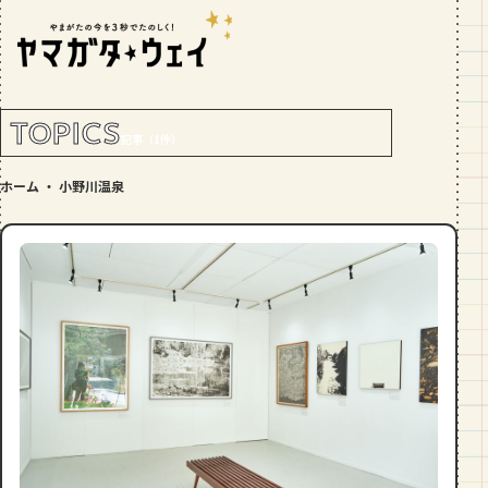
RANKING!
人気記事
TOP5
TOPICS
記事（1件）
GOURMET
ホーム
・
小野川温泉
地元民が選ぶ山形県ラーメン人気店
【30選】ランキング付き
GOURMET
おすすめ！山形のそば【23選】地元民
の人気ランキング付！～日刊ヤマガタ
ウェイが厳選
GOURMET
【お肉をやわらかくする方法10選】結
局何が効果的？～おすすめのお取り寄
せセットも！
TRIP
【写真付き】山寺の階段はきつい？階