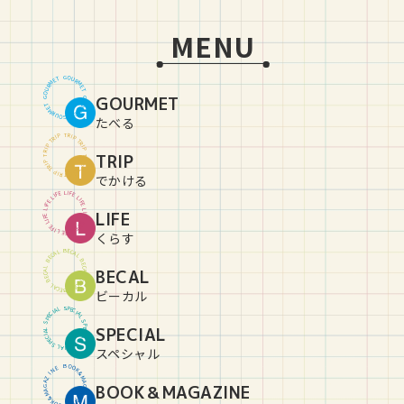
MENU
G
O
U
T
E
R
M
M
R
E
U
T
O
GOURMET
G
G
O
U
T
E
R
M
M
R
E
U
T
O
G
たべる
T
R
P
I
P
I
R
T
T
R
P
I
P
I
R
TRIP
T
T
R
P
I
P
I
R
T
T
R
P
I
P
I
R
T
でかける
L
I
E
F
F
E
I
L
L
I
E
F
F
E
I
L
L
LIFE
I
E
F
F
E
I
L
L
I
E
F
F
E
I
L
L
I
E
F
くらす
B
E
C
L
A
A
C
L
E
B
B
E
C
L
BECAL
A
A
C
L
E
B
B
E
C
L
A
A
C
L
E
B
ビーカル
S
P
L
E
A
C
I
I
C
A
E
L
P
S
S
P
SPECIAL
L
E
A
C
I
I
C
A
E
L
P
S
S
P
L
E
A
C
I
スペシャル
B
O
O
E
N
K
&
I
Z
M
A
A
BOOK＆MAGAZINE
G
G
A
A
Z
M
&
I
K
N