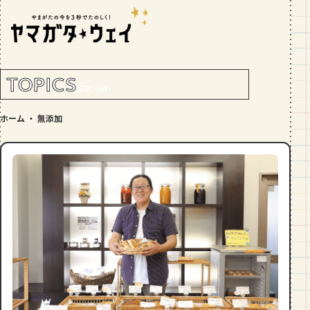
RANKING!
人気記事
TOP5
TOPICS
記事（1件）
GOURMET
ホーム
・
無添加
地元民が選ぶ山形県ラーメン人気店
【30選】ランキング付き
GOURMET
おすすめ！山形のそば【23選】地元民
の人気ランキング付！～日刊ヤマガタ
ウェイが厳選
GOURMET
【お肉をやわらかくする方法10選】結
局何が効果的？～おすすめのお取り寄
せセットも！
TRIP
【写真付き】山寺の階段はきつい？階