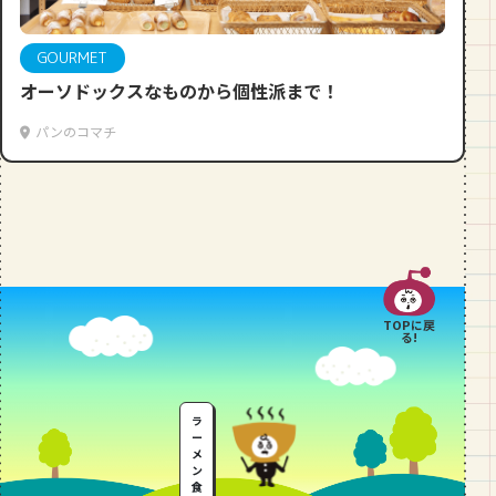
段数や所要時間をご紹介！
GOURMET
GOURMET
オーソドックスなものから個性派まで！
山形のおすすめパン屋さん【26選】地
元民が選ぶランキングBEST５付き！
パンのコマチ
_vol.1
TOPに戻
る!
ラ
ー
メ
ン
食