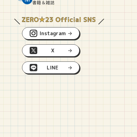
O
E
O
B
書籍＆雑誌
Instagram
X
LINE